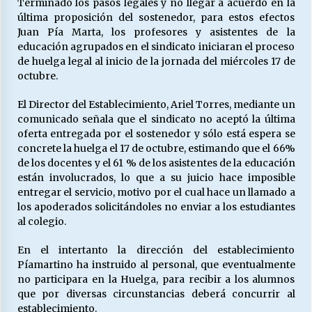
Terminado los pasos legales y no llegar a acuerdo en la
última proposición del sostenedor, para estos efectos
Juan Pía Marta, los profesores y asistentes de la
Releyendo la Rerum Novarum a 135 años. “La
educación agrupados en el sindicato iniciaran el proceso
cuestión social hoy”.
de huelga legal al inicio de la jornada del miércoles 17 de
16/05/2026
octubre.
El Director del Establecimiento, Ariel Torres, mediante un
S.O.S. a los ricos, Save Our Souls (Salvar
comunicado señala que el sindicato no aceptó la última
Nuestras Almas)
oferta entregada por el sostenedor y sólo está espera se
30/04/2026
concrete la huelga el 17 de octubre, estimando que el 66%
de los docentes y el 61 % de los asistentes de la educación
¿Asesores con doble sueldo?
están involucrados, lo que a su juicio hace imposible
18/04/2026
entregar el servicio, motivo por el cual hace un llamado a
los apoderados solicitándoles no enviar a los estudiantes
al colegio.
Chile y sus segmentos de la riqueza
06/04/2026
En el intertanto la dirección del establecimiento
Píamartino ha instruido al personal, que eventualmente
no participara en la Huelga, para recibir a los alumnos
que por diversas circunstancias deberá concurrir al
establecimiento.