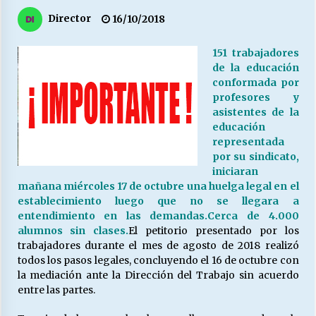
27/07/2026
Director
16/10/2018
MUNICIPALIDAD, TRABAJADORES, CLIMA
LABORAL:
151 trabajadores
13/07/2026
de la educación
conformada por
profesores y
Escuela hospitalaria El Carmen de Maipu.
asistentes de la
25/06/2026
educación
representada
por su sindicato,
¿Qué habrían dicho?
iniciaran
23/06/2026
mañana miércoles 17 de octubre una huelga legal en el
establecimiento luego que no se llegara a
entendimiento en las demandas.Cerca de 4.000
alumnos sin clases.
El petitorio presentado por los
VOLVER A SER ALTERNATIVA
trabajadores durante el mes de agosto de 2018 realizó
16/06/2026
todos los pasos legales, concluyendo el 16 de octubre con
la mediación ante la Dirección del Trabajo sin acuerdo
entre las partes.
MUNICIPALIDADES, HONORARIOS, DESPIDOS
28/05/2026