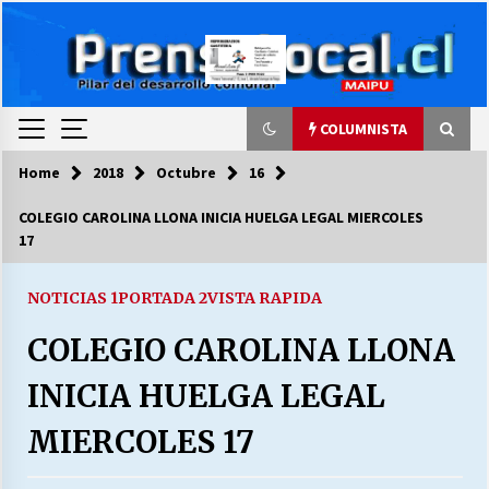
Skip
to
content
COLUMNISTA
Home
2018
Octubre
16
COLUMNISTA
COLEGIO CAROLINA LLONA INICIA HUELGA LEGAL MIERCOLES
17
Ya se ordenaron las cuentas de luz… ¿Y
cuándo van a bajar?
03/08/2026
NOTICIAS 1
PORTADA 2
VISTA RAPIDA
COLEGIO CAROLINA LLONA
LA DC POR SIEMPRE.RECORDANDO 69 AÑOS DE
HISTORIA
INICIA HUELGA LEGAL
28/07/2026
MIERCOLES 17
“ORGULLOSOS DE SER DC” SALUDA EL
CUMPLEAÑOS 69