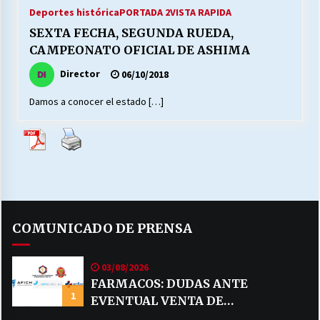
27/07/2026
Deportes histórica
PORTADA 2
VISTA RAPIDA
SEXTA FECHA, SEGUNDA RUEDA,
MUNICIPALIDAD, TRABAJADORES, CLIMA
CAMPEONATO OFICIAL DE ASHIMA
LABORAL:
13/07/2026
Director
06/10/2018
Damos a conocer el estado […]
Escuela hospitalaria El Carmen de Maipu.
25/06/2026
¿Qué habrían dicho?
23/06/2026
COMUNICADO DE PRENSA
VOLVER A SER ALTERNATIVA
16/06/2026
03/08/2026
FARMACOS: DUDAS ANTE
1
EVENTUAL VENTA DE
MUNICIPALIDADES, HONORARIOS, DESPIDOS
28/05/2026
MEDICAMENTOS POR MERCADO