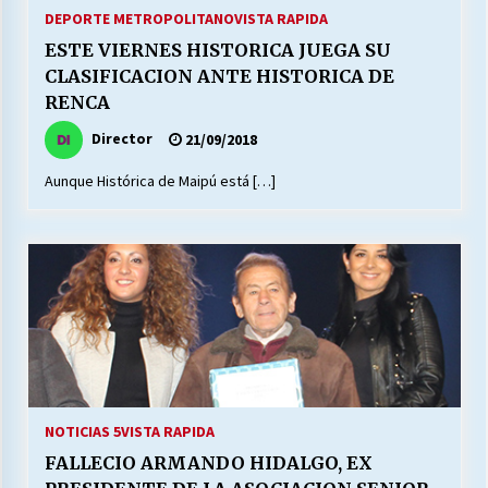
27/07/2026
DEPORTE METROPOLITANO
VISTA RAPIDA
ESTE VIERNES HISTORICA JUEGA SU
MUNICIPALIDAD, TRABAJADORES, CLIMA
CLASIFICACION ANTE HISTORICA DE
LABORAL:
RENCA
13/07/2026
Director
21/09/2018
Escuela hospitalaria El Carmen de Maipu.
Aunque Histórica de Maipú está […]
25/06/2026
¿Qué habrían dicho?
23/06/2026
VOLVER A SER ALTERNATIVA
16/06/2026
NOTICIAS 5
VISTA RAPIDA
MUNICIPALIDADES, HONORARIOS, DESPIDOS
FALLECIO ARMANDO HIDALGO, EX
28/05/2026