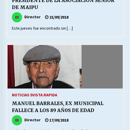
PRESIDENTE DE LA ASOCIACION SENIOR
DE MAIPU
Director
21/09/2018
Releyendo la Rerum Novarum a 135 años. “La
cuestión social hoy”.
Este jueves fue encontrado sin […]
16/05/2026
S.O.S. a los ricos, Save Our Souls (Salvar
Nuestras Almas)
30/04/2026
¿Asesores con doble sueldo?
18/04/2026
NOTICIAS 5
VISTA RAPIDA
Chile y sus segmentos de la riqueza
MANUEL BARRALES, EX MUNICIPAL
06/04/2026
FALLECE A LOS 89 AÑ0S DE EDAD
Director
17/09/2018