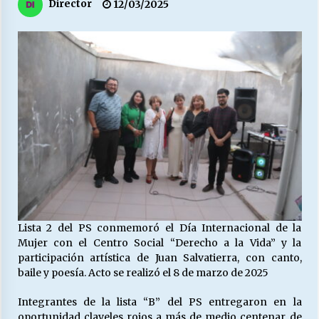
27/07/2026
Director
12/03/2025
MUNICIPALIDAD, TRABAJADORES, CLIMA
LABORAL:
13/07/2026
Escuela hospitalaria El Carmen de Maipu.
25/06/2026
¿Qué habrían dicho?
23/06/2026
Lista 2 del PS conmemoró el Día Internacional de la
VOLVER A SER ALTERNATIVA
Mujer con el Centro Social “Derecho a la Vida” y la
16/06/2026
participación artística de Juan Salvatierra, con canto,
baile y poesía. Acto se realizó el 8 de marzo de 2025
MUNICIPALIDADES, HONORARIOS, DESPIDOS
Integrantes de la lista “B” del PS entregaron en la
28/05/2026
oportunidad claveles rojos a más de medio centenar de