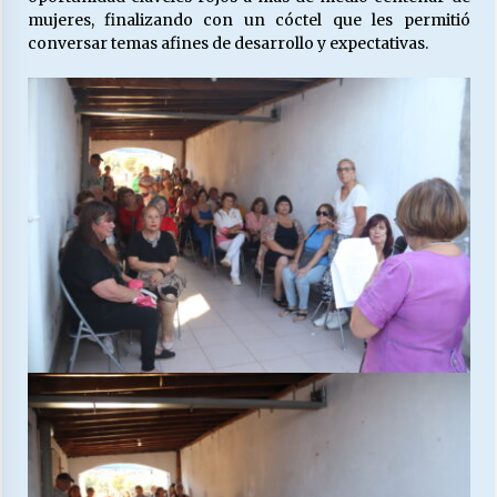
mujeres, finalizando con un cóctel que les permitió
conversar temas afines de desarrollo y expectativas.
Releyendo la Rerum Novarum a 135 años. “La
cuestión social hoy”.
16/05/2026
S.O.S. a los ricos, Save Our Souls (Salvar
Nuestras Almas)
30/04/2026
¿Asesores con doble sueldo?
18/04/2026
Chile y sus segmentos de la riqueza
06/04/2026