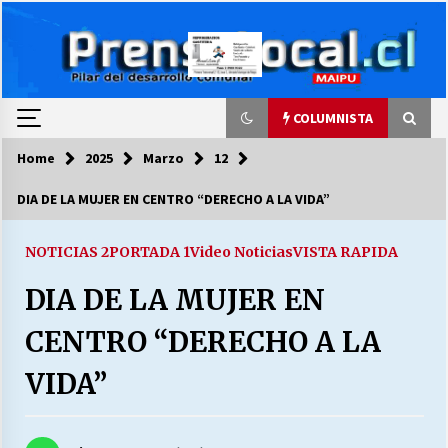
Skip
to
content
COLUMNISTA
Home
2025
Marzo
12
COLUMNISTA
DIA DE LA MUJER EN CENTRO “DERECHO A LA VIDA”
Ya se ordenaron las cuentas de luz… ¿Y
cuándo van a bajar?
NOTICIAS 2
PORTADA 1
Video Noticias
VISTA RAPIDA
03/08/2026
DIA DE LA MUJER EN
LA DC POR SIEMPRE.RECORDANDO 69 AÑOS DE
CENTRO “DERECHO A LA
HISTORIA
28/07/2026
VIDA”
“ORGULLOSOS DE SER DC” SALUDA EL
CUMPLEAÑOS 69