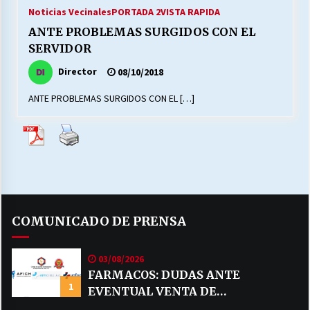
27/07/2026
Noticias Vecinales
PORTADA 2
VISTA RAPIDA
ANTE PROBLEMAS SURGIDOS CON EL
MUNICIPALIDAD, TRABAJADORES, CLIMA
SERVIDOR
LABORAL:
13/07/2026
Director
08/10/2018
ANTE PROBLEMAS SURGIDOS CON EL […]
Escuela hospitalaria El Carmen de Maipu.
25/06/2026
¿Qué habrían dicho?
23/06/2026
COMUNICADO DE PRENSA
VOLVER A SER ALTERNATIVA
16/06/2026
03/08/2026
FARMACOS: DUDAS ANTE
1
EVENTUAL VENTA DE
MUNICIPALIDADES, HONORARIOS, DESPIDOS
28/05/2026
MEDICAMENTOS POR MERCADO