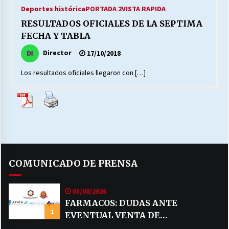
27/07/2026
Deportes histórica
PORTADA 2
VISTA RAPIDA
RESULTADOS OFICIALES DE LA SEPTIMA
MUNICIPALIDAD, TRABAJADORES, CLIMA
FECHA Y TABLA
LABORAL:
13/07/2026
Director
17/10/2018
Los resultados oficiales llegaron con […]
Escuela hospitalaria El Carmen de Maipu.
25/06/2026
¿Qué habrían dicho?
23/06/2026
COMUNICADO DE PRENSA
VOLVER A SER ALTERNATIVA
16/06/2026
03/08/2026
FARMACOS: DUDAS ANTE
1
EVENTUAL VENTA DE
MUNICIPALIDADES, HONORARIOS, DESPIDOS
28/05/2026
MEDICAMENTOS POR MERCADO