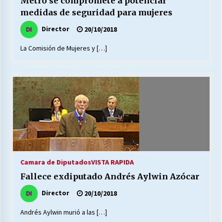
Metro se compromete a potenciar
medidas de seguridad para mujeres
Director
20/10/2018
Releyendo la Rerum Novarum a 135 años. “La
cuestión social hoy”.
La Comisión de Mujeres y […]
16/05/2026
S.O.S. a los ricos, Save Our Souls (Salvar
Nuestras Almas)
30/04/2026
¿Asesores con doble sueldo?
18/04/2026
Camara de Diputados
VISTA RAPIDA
Chile y sus segmentos de la riqueza
Fallece exdiputado Andrés Aylwin Azócar
06/04/2026
Director
20/10/2018
Andrés Aylwin murió a las […]