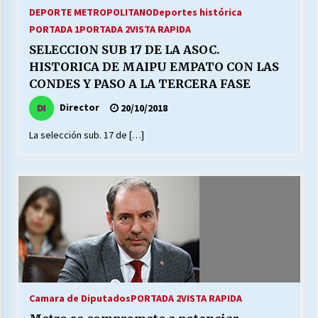
27/07/2026
DEPORTE METROPOLITANO
Deportes histórica
PORTADA 1
PORTADA 2
VISTA RAPIDA
MUNICIPALIDAD, TRABAJADORES, CLIMA
SELECCION SUB 17 DE LA ASOC.
LABORAL:
HISTORICA DE MAIPU EMPATO CON LAS
13/07/2026
CONDES Y PASO A LA TERCERA FASE
Escuela hospitalaria El Carmen de Maipu.
Director
20/10/2018
25/06/2026
La selección sub. 17 de […]
¿Qué habrían dicho?
23/06/2026
VOLVER A SER ALTERNATIVA
16/06/2026
Camara de Diputados
PORTADA 2
VISTA RAPIDA
MUNICIPALIDADES, HONORARIOS, DESPIDOS
28/05/2026