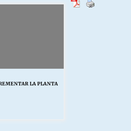
Escuela hospitalaria El Carmen de
Maipu.
25/06/2026
MUNICIPALIDADES, HONORARIOS,
DESPIDOS
28/05/2026
¿Asesores con doble sueldo?
18/04/2026
REMENTAR LA PLANTA