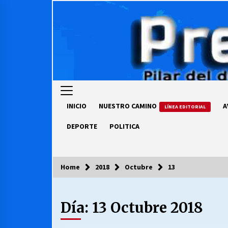
Skip
to
content
INICIO
NUESTRO CAMINO
A
LÍNEA EDITORIAL
DEPORTE
POLITICA
Home
2018
Octubre
13
COLUMNISTA
Día:
13 Octubre 2018
Ya se ordenaron las cuentas de
luz… ¿Y cuándo van a bajar?
03/08/2026