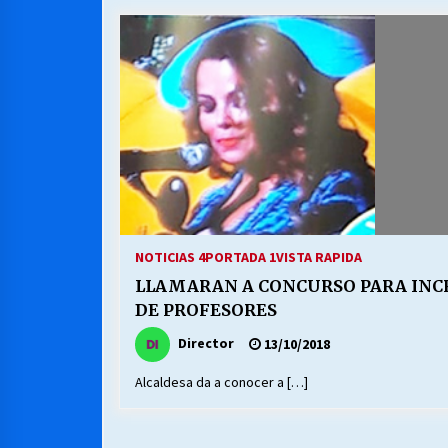
MUNICIPALIDAD, TRABAJADORES,
CLIMA LABORAL:
13/07/2026
VOLVER A SER ALTERNATIVA
16/06/2026
S.O.S. a los ricos, Save Our Souls
(Salvar Nuestras Almas)
NOTICIAS 4
PORTADA 1
VISTA RAPIDA
30/04/2026
LLAMARAN A CONCURSO PARA INC
DE PROFESORES
Director
13/10/2018
Alcaldesa da a conocer a […]