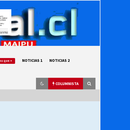
NOTICIAS 1
NOTICIAS 2
AS QUE +
COLUMNISTA
“ORGULLOSOS DE SER DC” SALUDA
EL CUMPLEAÑOS 69
27/07/2026