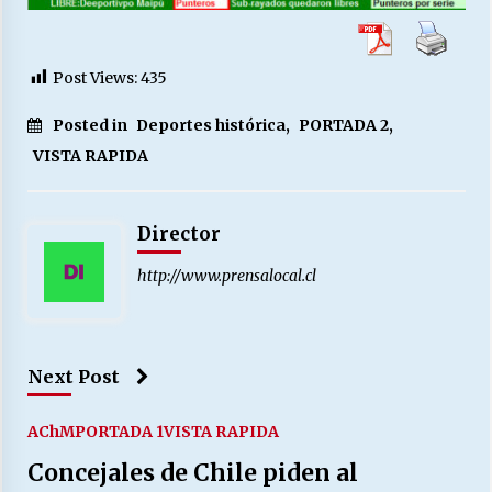
Post Views:
435
Posted in
Deportes histórica
,
PORTADA 2
,
VISTA RAPIDA
Director
http://www.prensalocal.cl
Next Post
AChM
PORTADA 1
VISTA RAPIDA
Concejales de Chile piden al