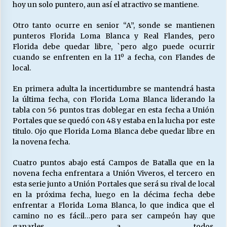
hoy un solo puntero, aun así el atractivo se mantiene.
Otro tanto ocurre en senior “A”, sonde se mantienen
Releyendo la Rerum Novarum a 135 años. “La
punteros Florida Loma Blanca y Real Flandes, pero
cuestión social hoy”.
Florida debe quedar libre, `pero algo puede ocurrir
16/05/2026
cuando se enfrenten en la 11º a fecha, con Flandes de
local.
S.O.S. a los ricos, Save Our Souls (Salvar
Nuestras Almas)
En primera adulta la incertidumbre se mantendrá hasta
30/04/2026
la última fecha, con Florida Loma Blanca liderando la
tabla con 56 puntos tras doblegar en esta fecha a Unión
Portales que se quedó con 48 y estaba en la lucha por este
¿Asesores con doble sueldo?
titulo. Ojo que Florida Loma Blanca debe quedar libre en
18/04/2026
la novena fecha.
Cuatro puntos abajo está Campos de Batalla que en la
Chile y sus segmentos de la riqueza
novena fecha enfrentara a Unión Viveros, el tercero en
06/04/2026
esta serie junto a Unión Portales que será su rival de local
en la próxima fecha, luego en la décima fecha debe
enfrentar a Florida Loma Blanca, lo que indica que el
camino no es fácil…pero para ser campeón hay que
ganarles a todos.