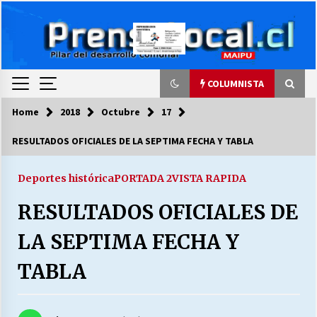
Skip
to
content
COLUMNISTA
Home
2018
Octubre
17
COLUMNISTA
RESULTADOS OFICIALES DE LA SEPTIMA FECHA Y TABLA
Ya se ordenaron las cuentas de luz… ¿Y
cuándo van a bajar?
Deportes histórica
PORTADA 2
VISTA RAPIDA
03/08/2026
RESULTADOS OFICIALES DE
LA DC POR SIEMPRE.RECORDANDO 69 AÑOS DE
LA SEPTIMA FECHA Y
HISTORIA
28/07/2026
TABLA
“ORGULLOSOS DE SER DC” SALUDA EL
CUMPLEAÑOS 69