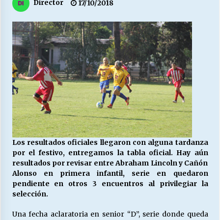
27/07/2026
Director
17/10/2018
MUNICIPALIDAD, TRABAJADORES, CLIMA
LABORAL:
13/07/2026
Escuela hospitalaria El Carmen de Maipu.
25/06/2026
¿Qué habrían dicho?
23/06/2026
Los resultados oficiales llegaron con alguna tardanza
por el festivo, entregamos la tabla oficial. Hay aún
VOLVER A SER ALTERNATIVA
resultados por revisar entre Abraham Lincoln y Cañón
16/06/2026
Alonso en primera infantil, serie en quedaron
pendiente en otros 3 encuentros al privilegiar la
selección.
MUNICIPALIDADES, HONORARIOS, DESPIDOS
Una fecha aclaratoria en senior “D”, serie donde queda
28/05/2026