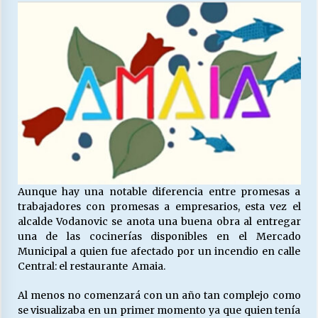
27/07/2026
MUNICIPALIDAD, TRABAJADORES, CLIMA
LABORAL:
13/07/2026
Escuela hospitalaria El Carmen de Maipu.
25/06/2026
¿Qué habrían dicho?
23/06/2026
Aunque hay una notable diferencia entre promesas a
trabajadores con promesas a empresarios, esta vez el
alcalde Vodanovic se anota una buena obra al entregar
VOLVER A SER ALTERNATIVA
una de las cocinerías disponibles en el Mercado
16/06/2026
Municipal a quien fue afectado por un incendio en calle
Central: el restaurante Amaia.
Al menos no comenzará con un año tan complejo como
MUNICIPALIDADES, HONORARIOS, DESPIDOS
se visualizaba en un primer momento ya que quien tenía
28/05/2026