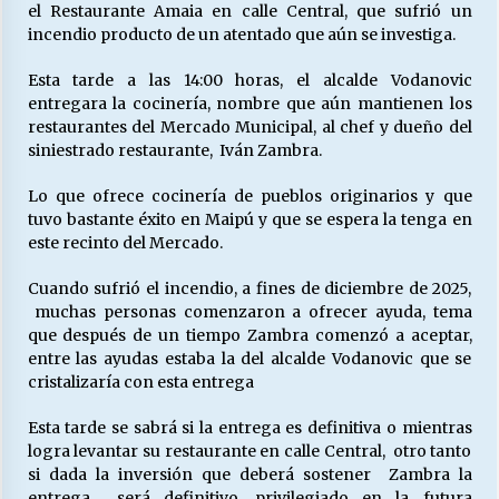
el Restaurante Amaia en calle Central, que sufrió un
incendio producto de un atentado que aún se investiga.
Releyendo la Rerum Novarum a 135 años. “La
Esta tarde a las 14:00 horas, el alcalde Vodanovic
cuestión social hoy”.
entregara la cocinería, nombre que aún mantienen los
16/05/2026
restaurantes del Mercado Municipal, al chef y dueño del
siniestrado restaurante, Iván Zambra.
S.O.S. a los ricos, Save Our Souls (Salvar
Nuestras Almas)
Lo que ofrece cocinería de pueblos originarios y que
30/04/2026
tuvo bastante éxito en Maipú y que se espera la tenga en
este recinto del Mercado.
¿Asesores con doble sueldo?
Cuando sufrió el incendio, a fines de diciembre de 2025,
18/04/2026
muchas personas comenzaron a ofrecer ayuda, tema
que después de un tiempo Zambra comenzó a aceptar,
entre las ayudas estaba la del alcalde Vodanovic que se
Chile y sus segmentos de la riqueza
cristalizaría con esta entrega
06/04/2026
Esta tarde se sabrá si la entrega es definitiva o mientras
logra levantar su restaurante en calle Central, otro tanto
si dada la inversión que deberá sostener Zambra la
entrega será definitivo, privilegiado en la futura