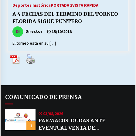
27/07/2026
Deportes histórica
PORTADA 2
VISTA RAPIDA
A 4 FECHAS DEL TERMINO DEL TORNEO
MUNICIPALIDAD, TRABAJADORES, CLIMA
FLORIDA SIGUE PUNTERO
LABORAL:
13/07/2026
Director
15/10/2018
El torneo esta en su […]
Escuela hospitalaria El Carmen de Maipu.
25/06/2026
¿Qué habrían dicho?
23/06/2026
COMUNICADO DE PRENSA
VOLVER A SER ALTERNATIVA
16/06/2026
03/08/2026
FARMACOS: DUDAS ANTE
1
EVENTUAL VENTA DE
MUNICIPALIDADES, HONORARIOS, DESPIDOS
28/05/2026
MEDICAMENTOS POR MERCADO