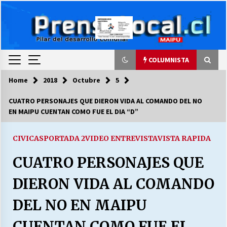
Skip
to
content
COLUMNISTA
Home
2018
Octubre
5
COLUMNISTA
CUATRO PERSONAJES QUE DIERON VIDA AL COMANDO DEL NO
EN MAIPU CUENTAN COMO FUE EL DIA “D”
Ya se ordenaron las cuentas de luz… ¿Y
cuándo van a bajar?
03/08/2026
CIVICAS
PORTADA 2
VIDEO ENTREVISTA
VISTA RAPIDA
CUATRO PERSONAJES QUE
LA DC POR SIEMPRE.RECORDANDO 69 AÑOS DE
HISTORIA
DIERON VIDA AL COMANDO
28/07/2026
DEL NO EN MAIPU
“ORGULLOSOS DE SER DC” SALUDA EL
CUMPLEAÑOS 69
CUENTAN COMO FUE EL