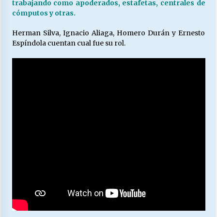
trabajando como apoderados, estafetas, centrales de
cómputos y otras.
Releyendo la Rerum Novarum a 135 años. “La
Herman Silva, Ignacio Aliaga, Homero Durán y Ernesto
cuestión social hoy”.
Espíndola cuentan cual fue su rol.
16/05/2026
S.O.S. a los ricos, Save Our Souls (Salvar
Nuestras Almas)
30/04/2026
¿Asesores con doble sueldo?
18/04/2026
Chile y sus segmentos de la riqueza
06/04/2026