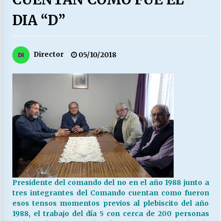
27/07/2026
DIA “D”
MUNICIPALIDAD, TRABAJADORES, CLIMA
LABORAL:
13/07/2026
Director
05/10/2018
Escuela hospitalaria El Carmen de Maipu.
25/06/2026
¿Qué habrían dicho?
23/06/2026
VOLVER A SER ALTERNATIVA
16/06/2026
Presidente del comando del no en el año 1988 junto a
tres integrantes del Comando cuentan como fueron
esos tensos momentos previos al plebiscito del año
MUNICIPALIDADES, HONORARIOS, DESPIDOS
1988, el trabajo del día 5 con cerca de 200 personas
28/05/2026