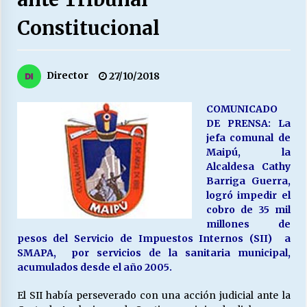
27/07/2026
Constitucional
MUNICIPALIDAD, TRABAJADORES, CLIMA
LABORAL:
13/07/2026
Director
27/10/2018
Escuela hospitalaria El Carmen de Maipu.
COMUNICADO
25/06/2026
DE PRENSA: La
jefa comunal de
Maipú, la
¿Qué habrían dicho?
Alcaldesa Cathy
23/06/2026
Barriga Guerra,
logró impedir el
cobro de 35 mil
millones de
VOLVER A SER ALTERNATIVA
pesos del Servicio de Impuestos Internos (SII) a
16/06/2026
SMAPA, por servicios de la sanitaria municipal,
acumulados desde el año 2005.
MUNICIPALIDADES, HONORARIOS, DESPIDOS
El SII había perseverado con una acción judicial ante la
28/05/2026