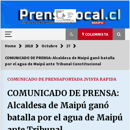
Skip
to
content
COLUMNISTA
Home
2018
Octubre
27
COLUMNISTA
COMUNICADO DE PRENSA: Alcaldesa de Maipú ganó batalla
por el agua de Maipú ante Tribunal Constitucional
Ya se ordenaron las cuentas de luz… ¿Y
cuándo van a bajar?
03/08/2026
COMUNICADO DE PRENSA
PORTADA 2
VISTA RAPIDA
COMUNICADO DE PRENSA:
LA DC POR SIEMPRE.RECORDANDO 69 AÑOS DE
HISTORIA
Alcaldesa de Maipú ganó
28/07/2026
batalla por el agua de Maipú
“ORGULLOSOS DE SER DC” SALUDA EL
CUMPLEAÑOS 69
ante Tribunal