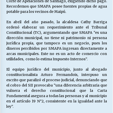
Corte de Apelaciones de Santiago, exigiendo dicho pago.
Recordemos que SMAPA posee fuentes propias de agua
potable para los vecinos de Maipú.
Releyendo la Rerum Novarum a 135 años. “La
cuestión social hoy”.
En abril del año pasado, la alcaldesa Cathy Barriga
16/05/2026
ordenó elaborar un requerimiento ante el Tribunal
Constitucional (TC), argumentando que SMAPA “es una
dirección municipal, no tiene ni patrimonio ni persona
S.O.S. a los ricos, Save Our Souls (Salvar
jurídica propia, que tampoco es un negocio, pues los
Nuestras Almas)
dineros percibidos por SMAPA ingresan directamente a
30/04/2026
arcas municipales. Este no es un acto de comercio con
utilidades, como lo estima Impuesto Internos”.
¿Asesores con doble sueldo?
18/04/2026
El equipo jurídico del municipio, junto al abogado
constitucionalista Arturo Fermandois, interpuso un
escrito que paralizó el proceso judicial, denunciando que
Chile y sus segmentos de la riqueza
el cobro del SII provocaba “una diferencia arbitraria que
06/04/2026
vulnera el derecho constitucional que la Carta
Fundamental asegura a todas las personas y al municipio
en el artículo 19 N°2, consistente en la igualdad ante la
ley”.