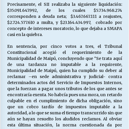
Precisamente, el SII realizaba la siguiente liquidación:
$35.091.647.992, de los cuales $5.734.968.274
corresponden a deuda neta; $3.467.667.111 a reajustes,
$2.724.577.610 a multa, y $23.164.434.997, cobrado por
concepto de intereses moratorio, lo que dejaba a SMAPA
casi en la quiebra.
En sentencia, por cinco votos a tres, el Tribunal
Constitucional acogió el requerimiento de la
Municipalidad de Maipú, concluyendo que “Se trata aquí
de una tardanza no imputable a la requirente,
Municipalidad de Maipú, quien ha cumplido su deber al
reclamar –en sede administrativa y judicial- contra
determinados actos del Servicio de Impuestos Internos,
que la fuerzan a pagar unos tributos de los que antes se
encontraría exenta. No habría pues una mora, un retardo
culpable en el cumplimiento de dicha obligación, sino
que un cobro tardío de impuestos imputable a la
autoridad, a lo que se suma el tiempo transcurrido sin que
aún se hayan resuelto los aludidos reclamos. Al obviar
esta última situación, la norma cuestionada da por