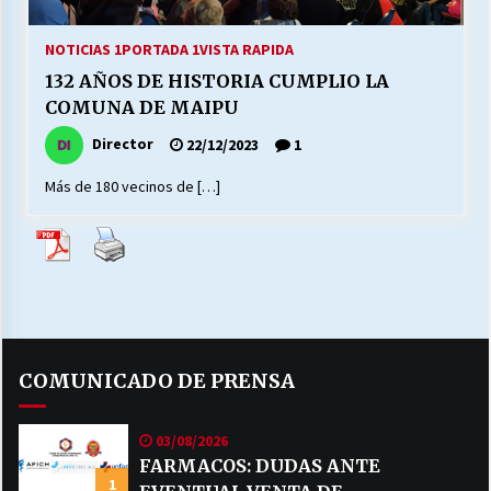
27/07/2026
NOTICIAS 1
PORTADA 1
VISTA RAPIDA
MUNICIPALIDAD, TRABAJADORES, CLIMA
132 AÑOS DE HISTORIA CUMPLIO LA
LABORAL:
13/07/2026
COMUNA DE MAIPU
Director
22/12/2023
1
Escuela hospitalaria El Carmen de Maipu.
25/06/2026
Más de 180 vecinos de […]
¿Qué habrían dicho?
23/06/2026
VOLVER A SER ALTERNATIVA
COMUNICADO DE PRENSA
16/06/2026
03/08/2026
MUNICIPALIDADES, HONORARIOS, DESPIDOS
FARMACOS: DUDAS ANTE
1
28/05/2026