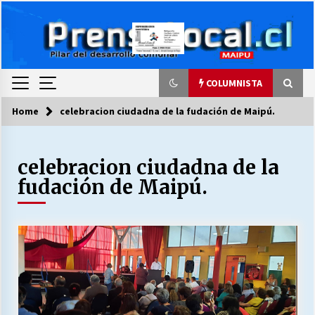
Skip
to
content
COLUMNISTA
Home
celebracion ciudadna de la fudación de Maipú.
COLUMNISTA
celebracion ciudadna de la
Ya se ordenaron las cuentas de luz… ¿Y
cuándo van a bajar?
fudación de Maipú.
03/08/2026
LA DC POR SIEMPRE.RECORDANDO 69 AÑOS DE
HISTORIA
28/07/2026
“ORGULLOSOS DE SER DC” SALUDA EL
CUMPLEAÑOS 69