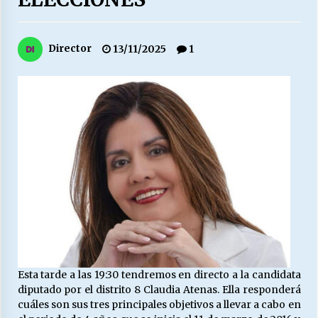
27/07/2026
MUNICIPALIDAD, TRABAJADORES, CLIMA
Director
13/11/2025
1
LABORAL:
13/07/2026
Escuela hospitalaria El Carmen de Maipu.
25/06/2026
¿Qué habrían dicho?
23/06/2026
VOLVER A SER ALTERNATIVA
16/06/2026
Esta tarde a las 19:30 tendremos en directo a la candidata
diputado por el distrito 8 Claudia Atenas. Ella responderá
MUNICIPALIDADES, HONORARIOS, DESPIDOS
cuáles son sus tres principales objetivos a llevar a cabo en
28/05/2026