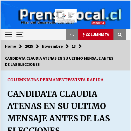
Skip
to
content
COLUMNISTA
Home
2025
Noviembre
13
COLUMNISTA
CANDIDATA CLAUDIA ATENAS EN SU ULTIMO MENSAJE ANTES
DE LAS ELECCIONES
Ya se ordenaron las cuentas de luz… ¿Y
cuándo van a bajar?
03/08/2026
COLUMNISTAS PERMANENTES
VISTA RAPIDA
CANDIDATA CLAUDIA
LA DC POR SIEMPRE.RECORDANDO 69 AÑOS DE
HISTORIA
ATENAS EN SU ULTIMO
28/07/2026
MENSAJE ANTES DE LAS
“ORGULLOSOS DE SER DC” SALUDA EL
CUMPLEAÑOS 69
ELECCIONES