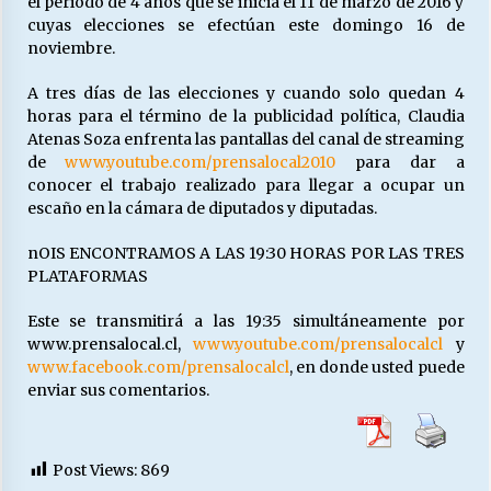
el periodo de 4 años que se inicia el 11 de marzo de 2016 y
cuyas elecciones se efectúan este domingo 16 de
noviembre.
Releyendo la Rerum Novarum a 135 años. “La
cuestión social hoy”.
A tres días de las elecciones y cuando solo quedan 4
16/05/2026
horas para el término de la publicidad política, Claudia
Atenas Soza enfrenta las pantallas del canal de streaming
de
www.youtube.com/prensalocal2010
para dar a
S.O.S. a los ricos, Save Our Souls (Salvar
conocer el trabajo realizado para llegar a ocupar un
Nuestras Almas)
escaño en la cámara de diputados y diputadas.
30/04/2026
nOIS ENCONTRAMOS A LAS 19:30 HORAS POR LAS TRES
¿Asesores con doble sueldo?
PLATAFORMAS
18/04/2026
Este se transmitirá a las 19:35 simultáneamente por
www.prensalocal.cl,
www.youtube.com/prensalocalcl
y
www.facebook.com/prensalocalcl
, en donde usted puede
Chile y sus segmentos de la riqueza
enviar sus comentarios.
06/04/2026
Post Views:
869