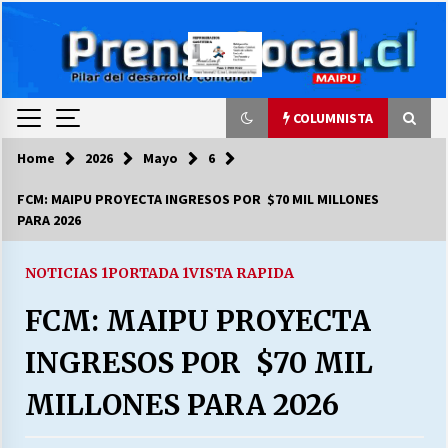
Skip
to
content
COLUMNISTA
Home
2026
Mayo
6
COLUMNISTA
FCM: MAIPU PROYECTA INGRESOS POR $70 MIL MILLONES
PARA 2026
Ya se ordenaron las cuentas de luz… ¿Y
cuándo van a bajar?
03/08/2026
NOTICIAS 1
PORTADA 1
VISTA RAPIDA
FCM: MAIPU PROYECTA
LA DC POR SIEMPRE.RECORDANDO 69 AÑOS DE
HISTORIA
INGRESOS POR $70 MIL
28/07/2026
MILLONES PARA 2026
“ORGULLOSOS DE SER DC” SALUDA EL
CUMPLEAÑOS 69