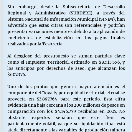
Sin embargo, desde la Subsecretaría de Desarrollo
Regional y Administrativo (SUBDERE), a través del
Releyendo la Rerum Novarum a 135 años. “La
Sistema Nacional de Información Municipal (SINIM), han
cuestión social hoy”.
advertido que estas cifras son referenciales y podrían
16/05/2026
presentar variaciones menores debido a la aplicación de
coeficientes de estabilización en los pagos finales
realizados por la Tesorería.
S.O.S. a los ricos, Save Our Souls (Salvar
Nuestras Almas)
Al desglose del presupuesto se suman partidas clave
30/04/2026
como el Impuesto Territorial, estimado en $8.513.556, y
los anticipos por derechos de aseo, que alcanzan los
¿Asesores con doble sueldo?
$607.376.
18/04/2026
Uno de los puntos que genera mayor atención es el
componente del Royalty por equidad territorial, el cual se
proyecta en $3.897.764 para este periodo. Esta cifra
Chile y sus segmentos de la riqueza
evidencia una baja cercana a los 200 millones de pesos en
06/04/2026
comparación con los $4.146.779 recibidos en 2025. No
obstante, expertos señalan que este ítem es
particularmente volátil, ya que su liquidación final está
atada directamente a las variables de producción minera