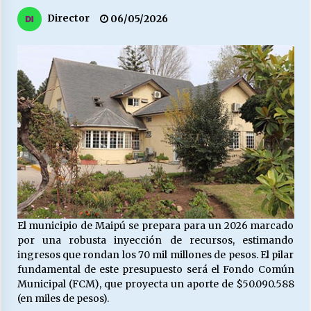
27/07/2026
Director
06/05/2026
MUNICIPALIDAD, TRABAJADORES, CLIMA
LABORAL:
13/07/2026
Escuela hospitalaria El Carmen de Maipu.
25/06/2026
¿Qué habrían dicho?
23/06/2026
El municipio de Maipú se prepara para un 2026 marcado
VOLVER A SER ALTERNATIVA
por una robusta inyección de recursos, estimando
16/06/2026
ingresos que rondan los 70 mil millones de pesos. El pilar
fundamental de este presupuesto será el Fondo Común
Municipal (FCM), que proyecta un aporte de $50.090.588
MUNICIPALIDADES, HONORARIOS, DESPIDOS
(en miles de pesos).
28/05/2026