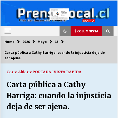
Skip
to
content
COLUMNISTA
Home
2026
Mayo
13
COLUMNISTA
Carta pública a Cathy Barriga: cuando la injusticia deja de
ser ajena.
Ya se ordenaron las cuentas de luz… ¿Y
cuándo van a bajar?
03/08/2026
Carta Abierta
PORTADA 1
VISTA RAPIDA
Carta pública a Cathy
LA DC POR SIEMPRE.RECORDANDO 69 AÑOS DE
HISTORIA
Barriga: cuando la injusticia
28/07/2026
deja de ser ajena.
“ORGULLOSOS DE SER DC” SALUDA EL
CUMPLEAÑOS 69