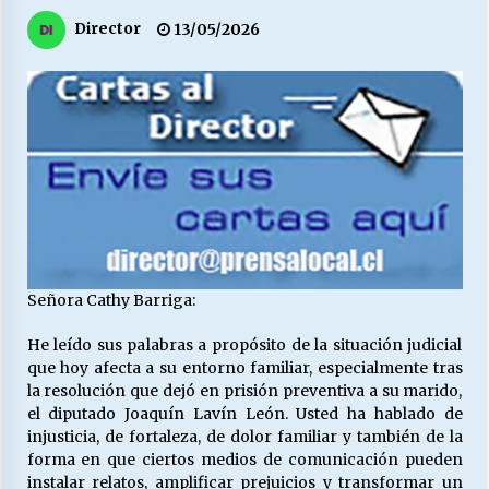
27/07/2026
Director
13/05/2026
MUNICIPALIDAD, TRABAJADORES, CLIMA
LABORAL:
13/07/2026
Escuela hospitalaria El Carmen de Maipu.
25/06/2026
¿Qué habrían dicho?
23/06/2026
Señora Cathy Barriga:
He leído sus palabras a propósito de la situación judicial
VOLVER A SER ALTERNATIVA
que hoy afecta a su entorno familiar, especialmente tras
16/06/2026
la resolución que dejó en prisión preventiva a su marido,
el diputado Joaquín Lavín León. Usted ha hablado de
injusticia, de fortaleza, de dolor familiar y también de la
MUNICIPALIDADES, HONORARIOS, DESPIDOS
forma en que ciertos medios de comunicación pueden
28/05/2026
instalar relatos, amplificar prejuicios y transformar un