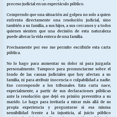
proceso judicial en un espectáculo público.
Comprendo que una situación así golpea no solo a quien
Releyendo la Rerum Novarum a 135 años. “La
enfrenta directamente una resolución judicial, sino
cuestión social hoy”.
también a su familia, a sus hijos, a sus cercanos y a todos
16/05/2026
quienes sienten que una decisión de esta naturaleza
puede alterar la vida entera de una familia.
S.O.S. a los ricos, Save Our Souls (Salvar
Nuestras Almas)
Precisamente por eso me permito escribirle esta carta
30/04/2026
pública.
No lo hago para aumentar su dolor ni para juzgarla
¿Asesores con doble sueldo?
personalmente. Tampoco para pronunciarme sobre el
18/04/2026
fondo de las causas judiciales que hoy afectan a su
familia, ni para atribuir inocencia o culpabilidad a nadie.
Eso corresponde a los tribunales. Esta carta nace,
Chile y sus segmentos de la riqueza
especialmente, a partir de sus declaraciones públicas
06/04/2026
ante la resolución que dejó en prisión preventiva a su
marido. Lo hago para invitarla a mirar más allá de su
propia experiencia y preguntarse si esa misma
sensibilidad frente a la injusticia, al juicio público