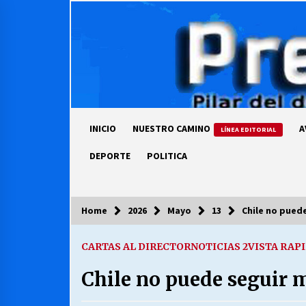
Skip
to
content
INICIO
NUESTRO CAMINO
A
LÍNEA EDITORIAL
DEPORTE
POLITICA
Home
2026
Mayo
13
Chile no puede
COLUMNISTA
CARTAS AL DIRECTOR
NOTICIAS 2
VISTA RAP
Ya se ordenaron las cuentas de
luz… ¿Y cuándo van a bajar?
Chile no puede seguir m
03/08/2026