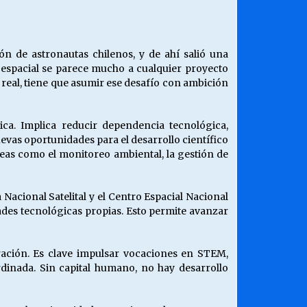
¿Qué habrían dicho?
23/06/2026
 de astronautas chilenos, y de ahí salió una
spacial se parece mucho a cualquier proyecto
Releyendo la Rerum Novarum a 135
o real, tiene que asumir ese desafío con ambición
años. “La cuestión social hoy”.
16/05/2026
gica. Implica reducir dependencia tecnológica,
evas oportunidades para el desarrollo científico
Chile y sus segmentos de la riqueza
reas como el monitoreo ambiental, la gestión de
06/04/2026
 Nacional Satelital y el Centro Espacial Nacional
idades tecnológicas propias. Esto permite avanzar
ración. Es clave impulsar vocaciones en STEM,
dinada. Sin capital humano, no hay desarrollo