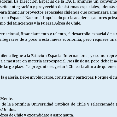
tadoras. La Dirección Espacial de la FACH anunció un conveni
iseño, integración y proyección de sistemas espaciales, además 
ara financiar proyectos espaciales chilenos que comenzará a mat
rcio Espacial Nacional, impulsado por la academia, actores priva
inio del Minciencia y la Fuerza Aérea de Chile.
rnacional, financiamiento y talento, el desarrollo espacial dej
 integrarse de a poco a esta nueva economía, pero requiere una 
hilena llegue a la Estación Espacial Internacional, y eso no rep
za a mostrar en materia aeroespacial. Nos ilusiona, pero debe ir
e largo plazo. La pregunta es: ¿estará Chile a la altura de quiene
a galería. Debe involucrarse, construir y participar. Porque el f
 Mente.
 de la Pontificia Universidad Católica de Chile y seleccionada 
s Unidos.
Aérea de Chile y excandidato a astronauta.