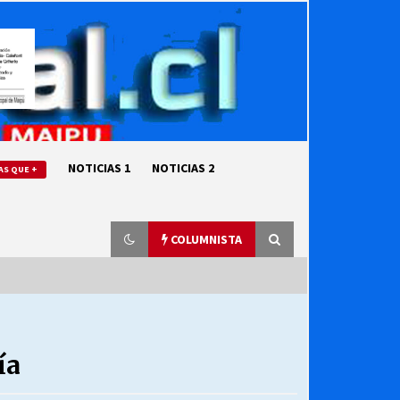
NOTICIAS 1
NOTICIAS 2
AS QUE +
COLUMNISTA
“ORGULLOSOS DE SER DC” SALUDA
EL CUMPLEAÑOS 69
ía
27/07/2026