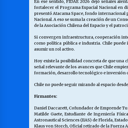
En ese sentido, FIDAE 2026 dejó señales alen
fortalecer el Programa Espacial Nacional en d
presentó Atacama Space, fondo internacional p
Nacional. A eso se suma la creación de un Conso
de la Asociación Chilena del Espacio y el patroc
Si convergen infraestructura, cooperación inte
como política pública e industria. Chile puede
asumir un rol activo.
Hoy existe la posibilidad concreta de que una c
señal relevante de los avances que Chile empie
formación, desarrollo tecnológico e inversión d
Chile no puede seguir mirando al espacio desde l
Firmantes:
Daniel Daccarett, Cofundador de Emprende Tu
Matilde Gaete, Estudiante de Ingeniería Física
Astronautical Sciences (IIAS) de Florida, Estado
Klaus von Storch, Oficial retirado de la Fuerza 