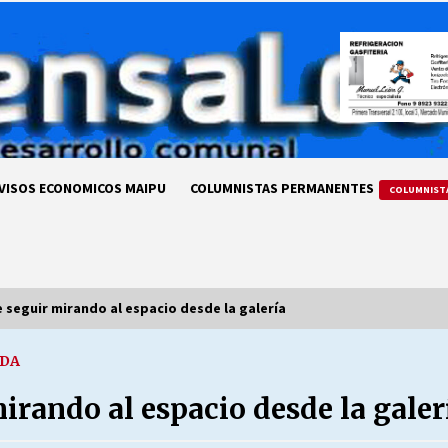
VISOS ECONOMICOS MAIPU
COLUMNISTAS PERMANENTES
COLUMNIST
 seguir mirando al espacio desde la galería
IDA
LA DC POR SIEMPRE.RECORDANDO
69 AÑOS DE HISTORIA
irando al espacio desde la galer
28/07/2026