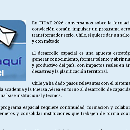
Escuela hospitalaria El Carmen de
Maipu.
25/06/2026
En FIDAE 2026 conversamos sobre la formación
convicción común: impulsar un programa aeroe
MUNICIPALIDADES, HONORARIOS,
transformador serio. Chile, si quiere dar un salt
DESPIDOS
y con método.
28/05/2026
El desarrollo espacial es una apuesta estraté
generar conocimiento, formar talento y abrir nu
¿Asesores con doble sueldo?
y productivo del país, con impactos reales en á
18/04/2026
desastres y la planificación territorial.
Chile ya ha dado pasos relevantes con el Sistema
do, la academia y la Fuerza Aérea en torno al desarrollo de capac
a base institucional y técnica.
n programa espacial requiere continuidad, formación y colabo
enieros y consolidar instituciones que trabajen de forma coor