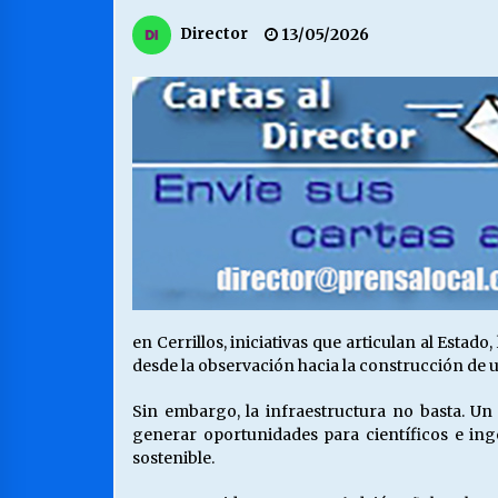
MUNICIPALIDAD, TRABAJADORES,
Director
13/05/2026
CLIMA LABORAL:
13/07/2026
VOLVER A SER ALTERNATIVA
16/06/2026
S.O.S. a los ricos, Save Our Souls
(Salvar Nuestras Almas)
30/04/2026
en Cerrillos, iniciativas que articulan al Esta
desde la observación hacia la construcción de un
Sin embargo, la infraestructura no basta. U
generar oportunidades para científicos e ing
sostenible.