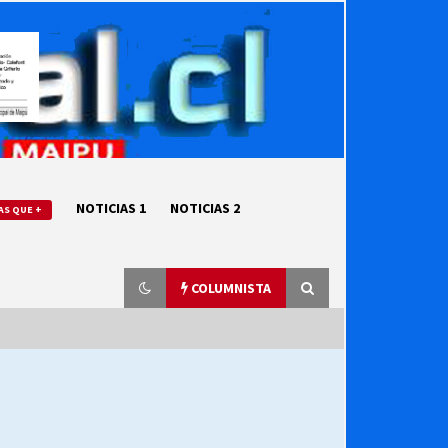
NOTICIAS 1
NOTICIAS 2
AS QUE +
COLUMNISTA
“ORGULLOSOS DE SER DC” SALUDA
EL CUMPLEAÑOS 69
27/07/2026