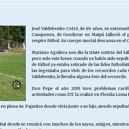
Escuela hospitalaria El Carmen de
Maipu.
25/06/2026
José Valdebenito Cofré, de 89 años, ex entrenad
Cauquenes, de Goodyear en Maipú falleció el p
MUNICIPALIDADES, HONORARIOS,
respiro fútbol. Su cuerpo mortal descansa en el
DESPIDOS
28/05/2026
Mariano Aguilera nos dio la triste noticia del fa
pero solo este lunes cuando ya había sido sepul
de fútbol ya estaba retirado de las lides futbolíst
¿Asesores con doble sueldo?
las ingeniaba para vivir de los recuerdos cad
18/04/2026
Valdebenito, le llevaba alguna foto del recuerdo.
Don Pepe el año 2019 tuvo problemas cardía
actividades como D.T. la realizó en Florida Loma 
a en plena Av. Pajaritos donde vivía junto a su hijo, siendo sepult
ial donde se reunirá con muchos de los suyos, amigos, mientra