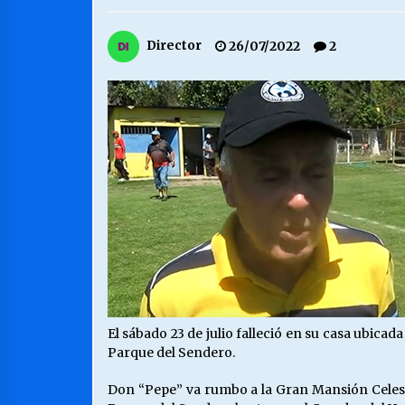
MUNICIPALIDAD, TRABAJADORES,
Director
26/07/2022
2
CLIMA LABORAL:
13/07/2026
VOLVER A SER ALTERNATIVA
16/06/2026
S.O.S. a los ricos, Save Our Souls
(Salvar Nuestras Almas)
30/04/2026
El sábado 23 de julio falleció en su casa ubicad
Parque del Sendero.
Don “Pepe” va rumbo a la Gran Mansión Celest