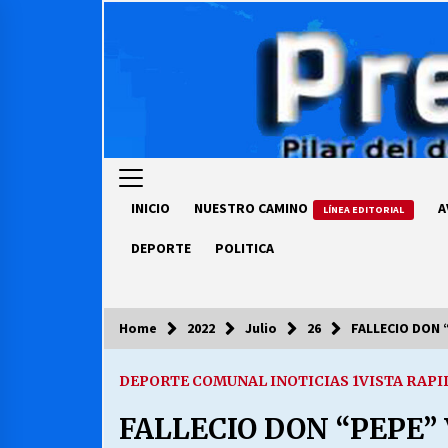
Skip
to
content
INICIO
NUESTRO CAMINO
A
LÍNEA EDITORIAL
DEPORTE
POLITICA
Home
2022
Julio
26
FALLECIO DON 
COLUMNISTA
DEPORTE COMUNAL I
NOTICIAS 1
VISTA RAPI
Ya se ordenaron las cuentas de
luz… ¿Y cuándo van a bajar?
FALLECIO DON “PEPE”
03/08/2026