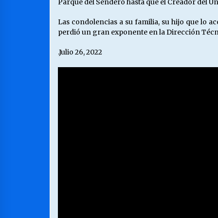
Parque del Sendero hasta que el Creador del Un
Las condolencias a su familia, su hijo que lo 
perdió un gran exponente en la Dirección Téc
.Julio 26, 2022