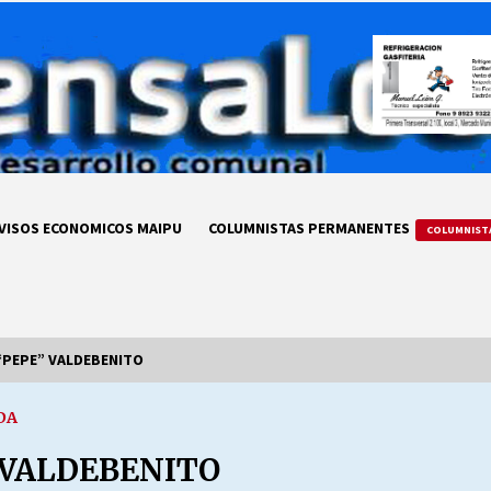
VISOS ECONOMICOS MAIPU
COLUMNISTAS PERMANENTES
COLUMNIST
“PEPE” VALDEBENITO
DA
LA DC POR SIEMPRE.RECORDANDO
69 AÑOS DE HISTORIA
 VALDEBENITO
28/07/2026