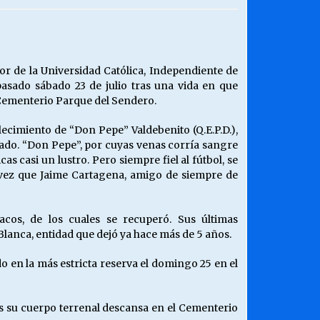
¿Qué habrían dicho?
23/06/2026
or de la Universidad Católica, Independiente de
asado sábado 23 de julio tras una vida en que
Releyendo la Rerum Novarum a 135
 Cementerio Parque del Sendero.
años. “La cuestión social hoy”.
16/05/2026
llecimiento de “Don Pepe” Valdebenito (Q.E.P.D.),
tado. “Don Pepe”, por cuyas venas corría sangre
icas casi un lustro. Pero siempre fiel al fútbol, se
Chile y sus segmentos de la riqueza
a vez que Jaime Cartagena, amigo de siempre de
06/04/2026
cos, de los cuales se recuperó. Sus últimas
Blanca, entidad que dejó ya hace más de 5 años.
ado en la más estricta reserva el domingo 25 en el
s su cuerpo terrenal descansa en el Cementerio