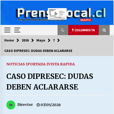
Skip
to
content
COLUMNISTA
Home
2026
Mayo
7
COLUMNISTA
CASO DIPRESEC: DUDAS DEBEN ACLARARSE
Ya se ordenaron las cuentas de luz… ¿Y
cuándo van a bajar?
NOTICIAS 1
PORTADA 1
VISTA RAPIDA
03/08/2026
CASO DIPRESEC: DUDAS
LA DC POR SIEMPRE.RECORDANDO 69 AÑOS DE
DEBEN ACLARARSE
HISTORIA
28/07/2026
Director
07/05/2026
“ORGULLOSOS DE SER DC” SALUDA EL
CUMPLEAÑOS 69