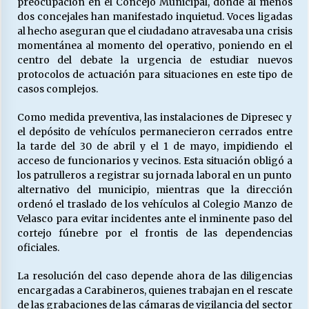
preocupación en el Concejo Municipal, donde al menos
dos concejales han manifestado inquietud. Voces ligadas
al hecho aseguran que el ciudadano atravesaba una crisis
Releyendo la Rerum Novarum a 135 años. “La
momentánea al momento del operativo, poniendo en el
cuestión social hoy”.
centro del debate la urgencia de estudiar nuevos
16/05/2026
protocolos de actuación para situaciones en este tipo de
casos complejos.
S.O.S. a los ricos, Save Our Souls (Salvar
Como medida preventiva, las instalaciones de Dipresec y
Nuestras Almas)
el depósito de vehículos permanecieron cerrados entre
30/04/2026
la tarde del 30 de abril y el 1 de mayo, impidiendo el
acceso de funcionarios y vecinos. Esta situación obligó a
¿Asesores con doble sueldo?
los patrulleros a registrar su jornada laboral en un punto
18/04/2026
alternativo del municipio, mientras que la dirección
ordenó el traslado de los vehículos al Colegio Manzo de
Velasco para evitar incidentes ante el inminente paso del
Chile y sus segmentos de la riqueza
cortejo fúnebre por el frontis de las dependencias
06/04/2026
oficiales.
La resolución del caso depende ahora de las diligencias
encargadas a Carabineros, quienes trabajan en el rescate
de las grabaciones de las cámaras de vigilancia del sector