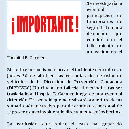
27/07/2026
Se investigaría la
eventual
participación de
MUNICIPALIDAD, TRABAJADORES, CLIMA
LABORAL:
funcionarios de
13/07/2026
seguridad en una
detención que
culminó con el
Escuela hospitalaria El Carmen de Maipu.
fallecimiento de
25/06/2026
un vecino en el
Hospital El Carmen.
¿Qué habrían dicho?
Misterio y hermetismo marcan el incidente ocurrido este
23/06/2026
jueves 30 de abril en las cercanías del depósito de
vehículos de la Dirección de Prevención Ciudadana
(DIPRESEC). Un ciudadano falleció al mediodía tras ser
trasladado al Hospital El Carmen luego de una eventual
VOLVER A SER ALTERNATIVA
detención. Trascendió que se realizará la apertura de un
16/06/2026
sumario administrativo para determinar si personal de
Dipresec estuvo involucrado directamente en los hechos.
MUNICIPALIDADES, HONORARIOS, DESPIDOS
La confusión que rodea el caso ha generado
28/05/2026