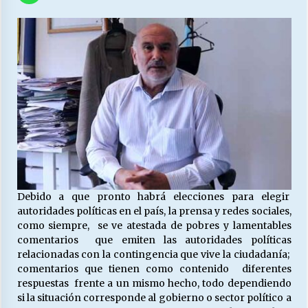
27/07/2026
MUNICIPALIDAD, TRABAJADORES, CLIMA
LABORAL:
13/07/2026
Escuela hospitalaria El Carmen de Maipu.
25/06/2026
¿Qué habrían dicho?
23/06/2026
Debido a que pronto habrá elecciones para elegir
autoridades políticas en el país, la prensa y redes sociales,
como siempre, se ve atestada de pobres y lamentables
VOLVER A SER ALTERNATIVA
comentarios que emiten las autoridades políticas
16/06/2026
relacionadas con la contingencia que vive la ciudadanía;
comentarios que tienen como contenido diferentes
respuestas frente a un mismo hecho, todo dependiendo
MUNICIPALIDADES, HONORARIOS, DESPIDOS
si la situación corresponde al gobierno o sector político a
28/05/2026