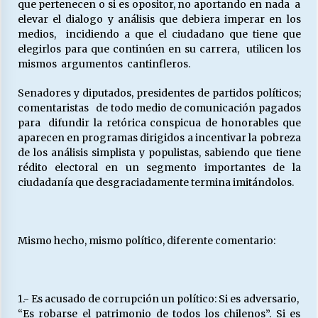
que pertenecen o si es opositor, no aportando en nada a
elevar el dialogo y análisis que debiera imperar en los
medios, incidiendo a que el ciudadano que tiene que
Releyendo la Rerum Novarum a 135 años. “La
elegirlos para que continúen en su carrera, utilicen los
cuestión social hoy”.
mismos argumentos cantinfleros.
16/05/2026
Senadores y diputados, presidentes de partidos políticos;
comentaristas de todo medio de comunicación pagados
S.O.S. a los ricos, Save Our Souls (Salvar
Nuestras Almas)
para difundir la retórica conspicua de honorables que
30/04/2026
aparecen en programas dirigidos a incentivar la pobreza
de los análisis simplista y populistas, sabiendo que tiene
rédito electoral en un segmento importantes de la
¿Asesores con doble sueldo?
ciudadanía que desgraciadamente termina imitándolos.
18/04/2026
Chile y sus segmentos de la riqueza
Mismo hecho, mismo político, diferente comentario:
06/04/2026
1.- Es acusado de corrupción un político: Si es adversario,
“Es robarse el patrimonio de todos los chilenos”. Si es