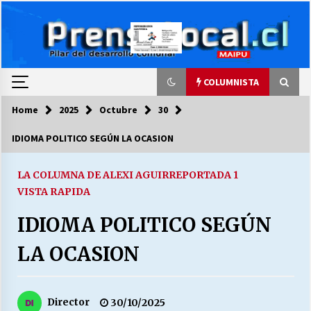
Skip
to
content
COLUMNISTA
Home
2025
Octubre
30
COLUMNISTA
IDIOMA POLITICO SEGÚN LA OCASION
Ya se ordenaron las cuentas de luz… ¿Y
cuándo van a bajar?
LA COLUMNA DE ALEXI AGUIRRE
PORTADA 1
03/08/2026
VISTA RAPIDA
IDIOMA POLITICO SEGÚN
LA DC POR SIEMPRE.RECORDANDO 69 AÑOS DE
HISTORIA
LA OCASION
28/07/2026
“ORGULLOSOS DE SER DC” SALUDA EL
CUMPLEAÑOS 69
Director
30/10/2025