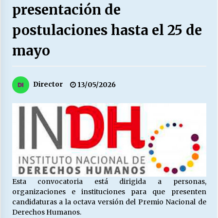
27/07/2026
presentación de
postulaciones hasta el 25 de
MUNICIPALIDAD, TRABAJADORES, CLIMA
LABORAL:
13/07/2026
mayo
Escuela hospitalaria El Carmen de Maipu.
25/06/2026
Director
13/05/2026
¿Qué habrían dicho?
23/06/2026
VOLVER A SER ALTERNATIVA
16/06/2026
Esta convocatoria está dirigida a personas,
organizaciones e instituciones para que presenten
candidaturas a la octava versión del Premio Nacional de
MUNICIPALIDADES, HONORARIOS, DESPIDOS
Derechos Humanos.
28/05/2026