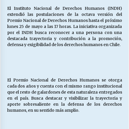
El Instituto Nacional de Derechos Humanos (INDH)
extendió las postulaciones de la octava versión del
Releyendo la Rerum Novarum a 135 años. “La
Premio Nacional de Derechos Humanos hasta el próximo
cuestión social hoy”.
lunes 25 de mayo a las 17 horas. La iniciativa organizada
16/05/2026
por el INDH busca reconocer a una persona con una
destacada trayectoria y contribución a la promoción,
defensa y exigibilidad de los derechos humanos en Chile.
S.O.S. a los ricos, Save Our Souls (Salvar
Nuestras Almas)
30/04/2026
¿Asesores con doble sueldo?
18/04/2026
El Premio Nacional de Derechos Humanos se otorga
cada dos años y cuenta con el mismo rango institucional
que el resto de galardones de esta naturaleza entregados
Chile y sus segmentos de la riqueza
en el país. Busca destacar y visibilizar la trayectoria y
06/04/2026
aporte sobresaliente en la defensa de los derechos
humanos, en su sentido más amplio.