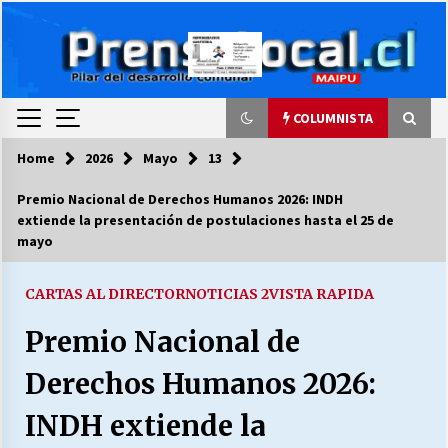
Skip
to
content
COLUMNISTA
Home
2026
Mayo
13
COLUMNISTA
Premio Nacional de Derechos Humanos 2026: INDH
extiende la presentación de postulaciones hasta el 25 de
Ya se ordenaron las cuentas de luz… ¿Y
mayo
cuándo van a bajar?
03/08/2026
CARTAS AL DIRECTOR
NOTICIAS 2
VISTA RAPIDA
LA DC POR SIEMPRE.RECORDANDO 69 AÑOS DE
Premio Nacional de
HISTORIA
28/07/2026
Derechos Humanos 2026:
“ORGULLOSOS DE SER DC” SALUDA EL
INDH extiende la
CUMPLEAÑOS 69