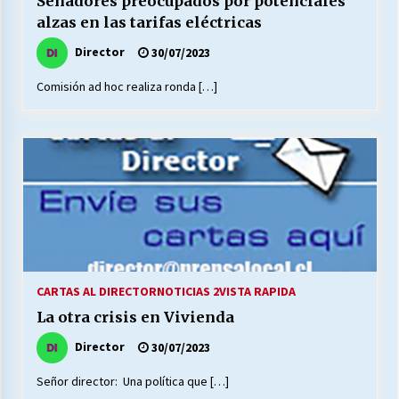
Senadores preocupados por potenciales
alzas en las tarifas eléctricas
Director
30/07/2023
Releyendo la Rerum Novarum a 135 años. “La
cuestión social hoy”.
Comisión ad hoc realiza ronda […]
16/05/2026
S.O.S. a los ricos, Save Our Souls (Salvar
Nuestras Almas)
30/04/2026
¿Asesores con doble sueldo?
18/04/2026
CARTAS AL DIRECTOR
NOTICIAS 2
VISTA RAPIDA
Chile y sus segmentos de la riqueza
La otra crisis en Vivienda
06/04/2026
Director
30/07/2023
Señor director: Una política que […]