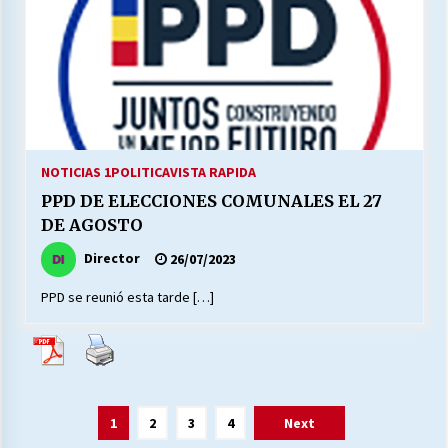
NOTICIAS 1
POLITICA
VISTA RAPIDA
PPD DE ELECCIONES COMUNALES EL 27
DE AGOSTO
Director
26/07/2023
PPD se reunió esta tarde […]
Paginación
1
2
3
4
Next