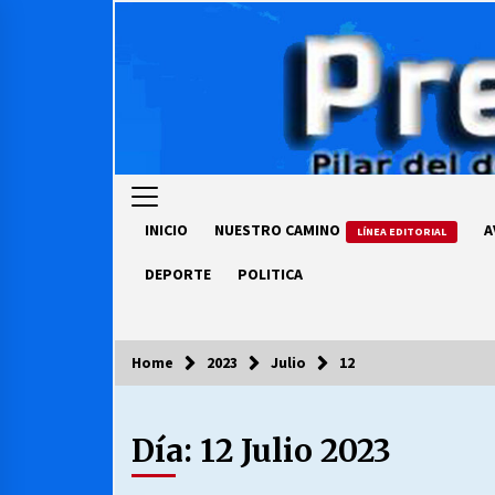
Skip
to
content
INICIO
NUESTRO CAMINO
A
LÍNEA EDITORIAL
DEPORTE
POLITICA
Home
2023
Julio
12
COLUMNISTA
Día:
12 Julio 2023
Ya se ordenaron las cuentas de
luz… ¿Y cuándo van a bajar?
03/08/2026