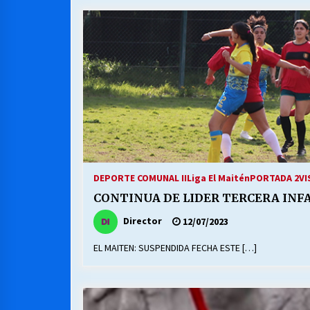
MUNICIPALIDAD, TRABAJADORES,
CLIMA LABORAL:
13/07/2026
VOLVER A SER ALTERNATIVA
16/06/2026
S.O.S. a los ricos, Save Our Souls
(Salvar Nuestras Almas)
DEPORTE COMUNAL II
Liga El Maitén
PORTADA 2
VI
30/04/2026
CONTINUA DE LIDER TERCERA INF
Director
12/07/2023
EL MAITEN: SUSPENDIDA FECHA ESTE […]