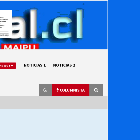
NOTICIAS 1
NOTICIAS 2
AS QUE +
COLUMNISTA
“ORGULLOSOS DE SER DC” SALUDA
EL CUMPLEAÑOS 69
27/07/2026