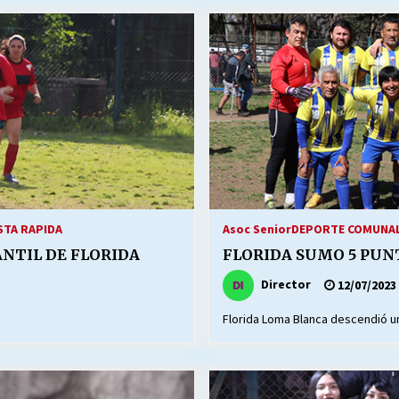
Escuela hospitalaria El Carmen de
Maipu.
25/06/2026
MUNICIPALIDADES, HONORARIOS,
DESPIDOS
28/05/2026
¿Asesores con doble sueldo?
18/04/2026
STA RAPIDA
Asoc Senior
DEPORTE COMUNAL 
ANTIL DE FLORIDA
FLORIDA SUMO 5 PUNT
Director
12/07/2023
Florida Loma Blanca descendió u