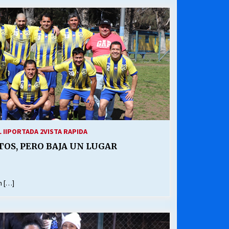
¿Qué habrían dicho?
23/06/2026
Releyendo la Rerum Novarum a 135
años. “La cuestión social hoy”.
16/05/2026
Chile y sus segmentos de la riqueza
06/04/2026
II
PORTADA 2
VISTA RAPIDA
OS, PERO BAJA UN LUGAR
n […]