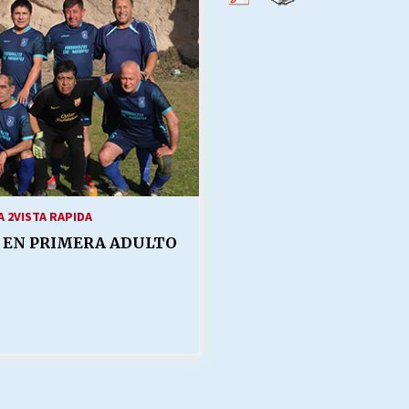
Escuela hospitalaria El Carmen de
Maipu.
25/06/2026
MUNICIPALIDADES, HONORARIOS,
DESPIDOS
28/05/2026
¿Asesores con doble sueldo?
18/04/2026
 2
VISTA RAPIDA
R EN PRIMERA ADULTO