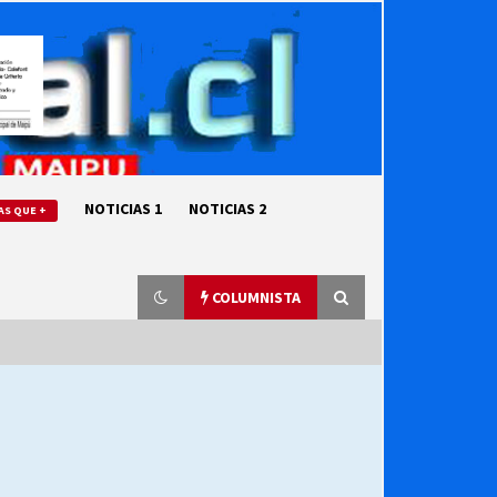
NOTICIAS 1
NOTICIAS 2
AS QUE +
COLUMNISTA
“ORGULLOSOS DE SER DC” SALUDA
EL CUMPLEAÑOS 69
27/07/2026