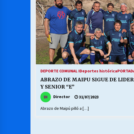
MUNICIPALIDAD, TRABAJADORES,
CLIMA LABORAL:
13/07/2026
VOLVER A SER ALTERNATIVA
16/06/2026
S.O.S. a los ricos, Save Our Souls
(Salvar Nuestras Almas)
DEPORTE COMUNAL I
Deportes histórica
PORTADA
30/04/2026
ABRAZO DE MAIPU SIGUE DE LIDE
Y SENIOR “E”
Director
31/07/2023
Abrazo de Maipú pilló a […]