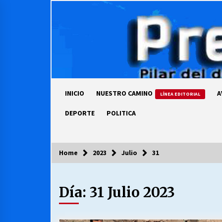
Skip
to
content
INICIO
NUESTRO CAMINO
A
LÍNEA EDITORIAL
DEPORTE
POLITICA
Home
2023
Julio
31
COLUMNISTA
Día:
31 Julio 2023
Ya se ordenaron las cuentas de
luz… ¿Y cuándo van a bajar?
03/08/2026