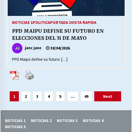
NOTICIAS 1
POLITICA
PORTADA 1
VISTA RAPIDA
PPD MAIPU DEFINE SU FUTURO EN
ELECCIONES DEL 31 DE MAYO
janc janc
30/04/2026
PPD Maipú define su futuro: […]
Paginación
1
2
3
4
5
…
49
Next
de
entradas
NOTICIAS 1
NOTICIAS 2
NOTICIAS 3
NOTICIAS 4
NOTICIAS 5