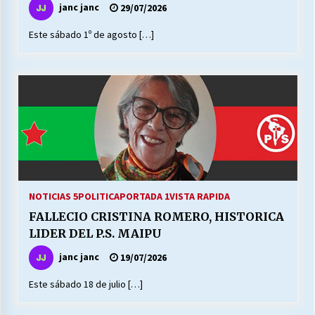
janc janc
29/07/2026
Este sábado 1º de agosto […]
Releyendo la Rerum Novarum a 135 años. “La
cuestión social hoy”.
16/05/2026
S.O.S. a los ricos, Save Our Souls (Salvar
Nuestras Almas)
30/04/2026
¿Asesores con doble sueldo?
18/04/2026
NOTICIAS 5
POLITICA
PORTADA 1
VISTA RAPIDA
FALLECIO CRISTINA ROMERO, HISTORICA
LIDER DEL P.S. MAIPU
Chile y sus segmentos de la riqueza
06/04/2026
janc janc
19/07/2026
Este sábado 18 de julio […]