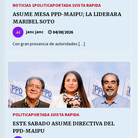
27/07/2026
NOTICIAS 1
POLITICA
PORTADA 1
VISTA RAPIDA
ASUME MESA PPD-MAIPU; LA LIDERARA
MUNICIPALIDAD, TRABAJADORES, CLIMA
MARIBEL SOTO
LABORAL:
13/07/2026
janc janc
04/08/2026
Con gran presencia de autoridades […]
Escuela hospitalaria El Carmen de Maipu.
25/06/2026
¿Qué habrían dicho?
23/06/2026
VOLVER A SER ALTERNATIVA
16/06/2026
POLITICA
PORTADA 1
VISTA RAPIDA
ESTE SABADO ASUME DIRECTIVA DEL
MUNICIPALIDADES, HONORARIOS, DESPIDOS
PPD-MAIPU
28/05/2026