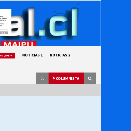
NOTICIAS 1
NOTICIAS 2
AS QUE +
COLUMNISTA
“ORGULLOSOS DE SER DC” SALUDA
EL CUMPLEAÑOS 69
27/07/2026