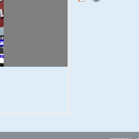
Escuela hospitalaria El Carmen de
Maipu.
25/06/2026
MUNICIPALIDADES, HONORARIOS,
DESPIDOS
28/05/2026
¿Asesores con doble sueldo?
18/04/2026