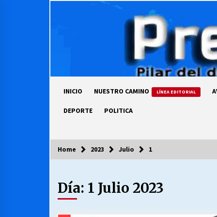
Skip
to
content
INICIO
NUESTRO CAMINO
A
LÍNEA EDITORIAL
DEPORTE
POLITICA
Home
2023
Julio
1
COLUMNISTA
Día:
1 Julio 2023
Ya se ordenaron las cuentas de
luz… ¿Y cuándo van a bajar?
03/08/2026