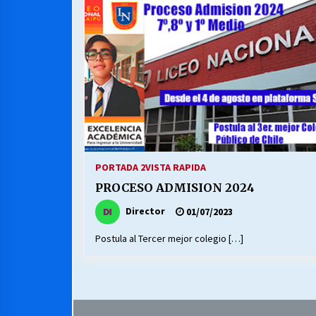
MUNICIPALIDAD, TRABAJADORES,
CLIMA LABORAL:
13/07/2026
VOLVER A SER ALTERNATIVA
16/06/2026
S.O.S. a los ricos, Save Our Souls
(Salvar Nuestras Almas)
PORTADA 2
VISTA RAPIDA
30/04/2026
PROCESO ADMISION 2024
Director
01/07/2023
Postula al Tercer mejor colegio […]