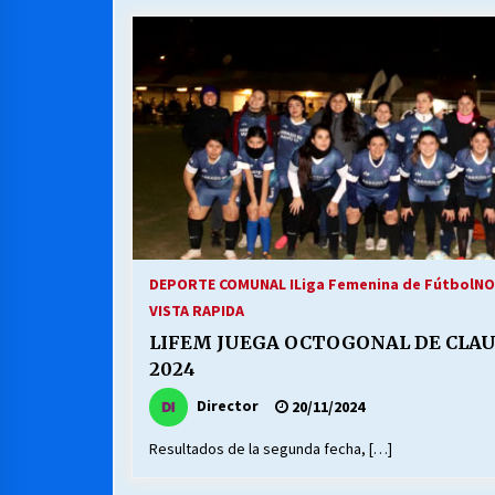
MUNICIPALIDAD, TRABAJADORES,
CLIMA LABORAL:
13/07/2026
VOLVER A SER ALTERNATIVA
16/06/2026
S.O.S. a los ricos, Save Our Souls
(Salvar Nuestras Almas)
DEPORTE COMUNAL I
Liga Femenina de Fútbol
NO
30/04/2026
VISTA RAPIDA
LIFEM JUEGA OCTOGONAL DE CLAU
2024
Director
20/11/2024
Resultados de la segunda fecha, […]