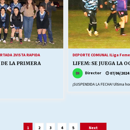
RTADA 2
VISTA RAPIDA
DEPORTE COMUNAL I
Liga Feme
 DE LA PRIMERA
LIFEM: SE JUEGA LA 
Director
07/06/2024
¡SUSPENDIDA LA FECHA! Ultima ho
1
2
3
4
5
Next