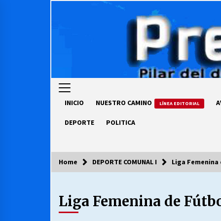
Skip
to
content
INICIO
NUESTRO CAMINO
A
LÍNEA EDITORIAL
DEPORTE
POLITICA
Home
DEPORTE COMUNAL I
Liga Femenina 
COLUMNISTA
Liga Femenina de Fútb
Ya se ordenaron las cuentas de
luz… ¿Y cuándo van a bajar?
03/08/2026