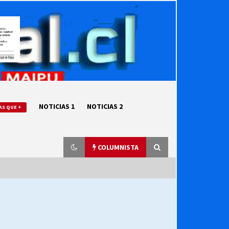
NOTICIAS 1
NOTICIAS 2
AS QUE +
COLUMNISTA
“ORGULLOSOS DE SER DC” SALUDA
EL CUMPLEAÑOS 69
27/07/2026