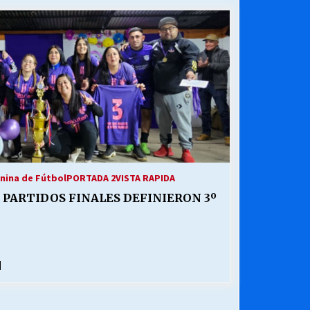
¿Qué habrían dicho?
23/06/2026
Releyendo la Rerum Novarum a 135
años. “La cuestión social hoy”.
16/05/2026
Chile y sus segmentos de la riqueza
06/04/2026
nina de Fútbol
PORTADA 2
VISTA RAPIDA
PARTIDOS FINALES DEFINIERON 3º
]