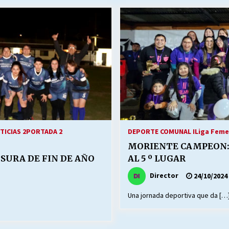
Escuela hospitalaria El Carmen de
Maipu.
25/06/2026
MUNICIPALIDADES, HONORARIOS,
DESPIDOS
28/05/2026
¿Asesores con doble sueldo?
18/04/2026
TICIAS 2
PORTADA 2
DEPORTE COMUNAL I
Liga Feme
MORIENTE CAMPEON: 
SURA DE FIN DE AÑO
AL 5 º LUGAR
Director
24/10/2024
Una jornada deportiva que da […