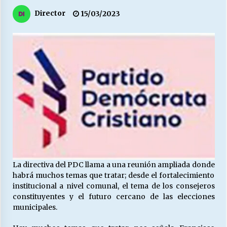
27/07/2026
Director
15/03/2023
MUNICIPALIDAD, TRABAJADORES, CLIMA
LABORAL:
13/07/2026
Escuela hospitalaria El Carmen de Maipu.
25/06/2026
¿Qué habrían dicho?
23/06/2026
La directiva del PDC llama a una reunión ampliada donde
VOLVER A SER ALTERNATIVA
habrá muchos temas que tratar; desde el fortalecimiento
16/06/2026
institucional a nivel comunal, el tema de los consejeros
constituyentes y el futuro cercano de las elecciones
municipales.
MUNICIPALIDADES, HONORARIOS, DESPIDOS
28/05/2026