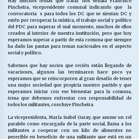
Hay muchos temas que tratar nos señala Francisco
Pincheira, vicepresidente comunal indicando que la
convocatoria s para todos los DC que se sientan DC y
Releyendo la Rerum Novarum a 135 años. “La
estén por recuperar la mística, el trabajo social y político
cuestión social hoy”.
del PDC para superar el mal momento, muchos de ellos
16/05/2026
creados al interior de nuestra institución, pero que hoy
esperamos superar a partir de esta comuna que siempre
ha dado las pautas para temas nacionales en el aspecto
S.O.S. a los ricos, Save Our Souls (Salvar
social y político.
Nuestras Almas)
30/04/2026
Sabemos que hay socios que recién están llegando de
vacaciones, algunos las terminaron hace poco ya
¿Asesores con doble sueldo?
esperamos que se reincorporen al gran desafío de tener
18/04/2026
una mejor sociedad que propicia nuestro partido y que
esperamos iniciar con ese bienestar para la comuna,
tema que debemos enfrentar con responsabilidad de
Chile y sus segmentos de la riqueza
todos los militantes, concluye Pincheira.
06/04/2026
La vicepresidenta, María Isabel Garay, que asume un rol
paralelo como encargada de la parte social, llama a los
militantes a cooperar con un kilo de alimentos no
perecible en beneficio de una militante que está en un