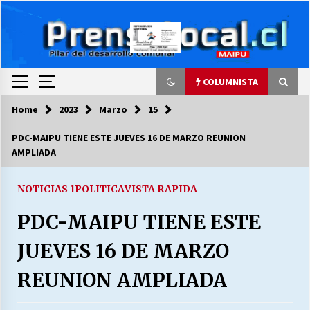
Skip
to
content
COLUMNISTA
Home
2023
Marzo
15
COLUMNISTA
PDC-MAIPU TIENE ESTE JUEVES 16 DE MARZO REUNION
AMPLIADA
Ya se ordenaron las cuentas de luz… ¿Y
cuándo van a bajar?
03/08/2026
NOTICIAS 1
POLITICA
VISTA RAPIDA
PDC-MAIPU TIENE ESTE
LA DC POR SIEMPRE.RECORDANDO 69 AÑOS DE
HISTORIA
JUEVES 16 DE MARZO
28/07/2026
REUNION AMPLIADA
“ORGULLOSOS DE SER DC” SALUDA EL
CUMPLEAÑOS 69