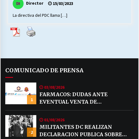
Director
15/03/2023
La directiva del PDC llama […]
Releyendo la Rerum Novarum a 135 años. “La
cuestión social hoy”.
16/05/2026
S.O.S. a los ricos, Save Our Souls (Salvar
Nuestras Almas)
30/04/2026
COMUNICADO DE PRENSA
¿Asesores con doble sueldo?
18/04/2026
03/08/2026
FARMACOS: DUDAS ANTE
1
EVENTUAL VENTA DE
Chile y sus segmentos de la riqueza
MEDICAMENTOS POR MERCADO
06/04/2026
LIBRE
01/08/2026
MILITANTES DC REALIZAN
2
DECLARACION PUBLICA SOBRE