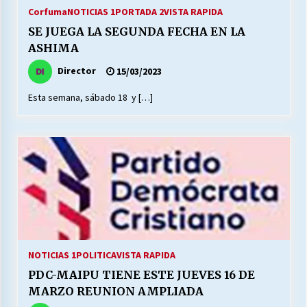
27/07/2026
Corfuma
NOTICIAS 1
PORTADA 2
VISTA RAPIDA
SE JUEGA LA SEGUNDA FECHA EN LA
MUNICIPALIDAD, TRABAJADORES, CLIMA
ASHIMA
LABORAL:
13/07/2026
Director
15/03/2023
Esta semana, sábado 18 y […]
Escuela hospitalaria El Carmen de Maipu.
25/06/2026
¿Qué habrían dicho?
23/06/2026
VOLVER A SER ALTERNATIVA
16/06/2026
NOTICIAS 1
POLITICA
VISTA RAPIDA
PDC-MAIPU TIENE ESTE JUEVES 16 DE
MUNICIPALIDADES, HONORARIOS, DESPIDOS
MARZO REUNION AMPLIADA
28/05/2026