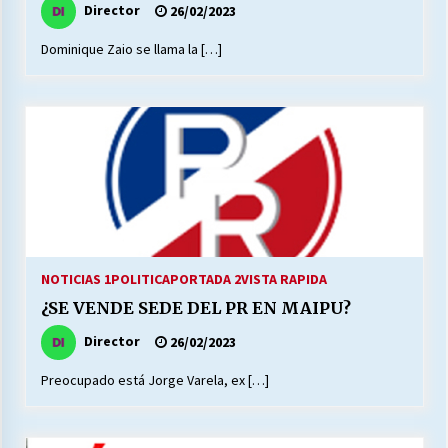
Director
26/02/2023
Dominique Zaio se llama la […]
Releyendo la Rerum Novarum a 135 años. “La
cuestión social hoy”.
16/05/2026
S.O.S. a los ricos, Save Our Souls (Salvar
Nuestras Almas)
30/04/2026
¿Asesores con doble sueldo?
18/04/2026
NOTICIAS 1
POLITICA
PORTADA 2
VISTA RAPIDA
¿SE VENDE SEDE DEL PR EN MAIPU?
Chile y sus segmentos de la riqueza
Director
26/02/2023
06/04/2026
Preocupado está Jorge Varela, ex […]