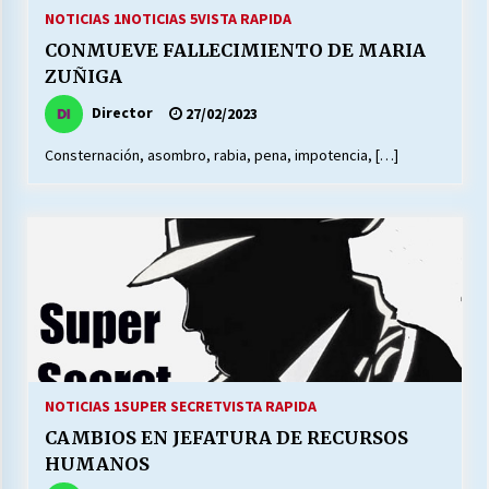
27/07/2026
NOTICIAS 1
NOTICIAS 5
VISTA RAPIDA
CONMUEVE FALLECIMIENTO DE MARIA
MUNICIPALIDAD, TRABAJADORES, CLIMA
ZUÑIGA
LABORAL:
13/07/2026
Director
27/02/2023
Consternación, asombro, rabia, pena, impotencia, […]
Escuela hospitalaria El Carmen de Maipu.
25/06/2026
¿Qué habrían dicho?
23/06/2026
VOLVER A SER ALTERNATIVA
16/06/2026
NOTICIAS 1
SUPER SECRET
VISTA RAPIDA
CAMBIOS EN JEFATURA DE RECURSOS
MUNICIPALIDADES, HONORARIOS, DESPIDOS
HUMANOS
28/05/2026