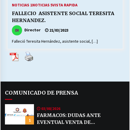
27/07/2026
NOTICIAS 1
NOTICIAS 5
VISTA RAPIDA
FALLECIO ASISTENTE SOCIAL TERESITA
MUNICIPALIDAD, TRABAJADORES, CLIMA
HERNANDEZ.
LABORAL:
13/07/2026
Director
21/03/2023
Falleció Teresita Hernández, asistente social, […]
Escuela hospitalaria El Carmen de Maipu.
25/06/2026
¿Qué habrían dicho?
23/06/2026
COMUNICADO DE PRENSA
VOLVER A SER ALTERNATIVA
16/06/2026
03/08/2026
FARMACOS: DUDAS ANTE
1
EVENTUAL VENTA DE
MUNICIPALIDADES, HONORARIOS, DESPIDOS
28/05/2026
MEDICAMENTOS POR MERCADO