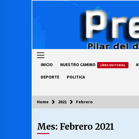
Skip
to
content
INICIO
NUESTRO CAMINO
A
LÍNEA EDITORIAL
DEPORTE
POLITICA
Home
2021
Febrero
COLUMNISTA
Mes:
Febrero 2021
Ya se ordenaron las cuentas de
luz… ¿Y cuándo van a bajar?
03/08/2026