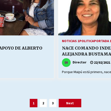
NOTICIAS 1
POLITICA
PORTADA 
APOYO DE ALBERTO
NACE COMANDO INDE
ALEJANDRA BUSTAM
Director
22/02/2021
Porque Maipú está primero, nace
1
2
3
Next