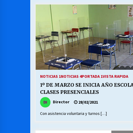
MUNICIPALIDAD, TRABAJADORES,
CLIMA LABORAL:
13/07/2026
VOLVER A SER ALTERNATIVA
16/06/2026
S.O.S. a los ricos, Save Our Souls
(Salvar Nuestras Almas)
NOTICIAS 1
NOTICIAS 4
PORTADA 1
VISTA RAPIDA
30/04/2026
1º DE MARZO SE INICIA AÑO ESCOL
CLASES PRESENCIALES
Director
28/02/2021
Con asistencia voluntaria y turnos […]