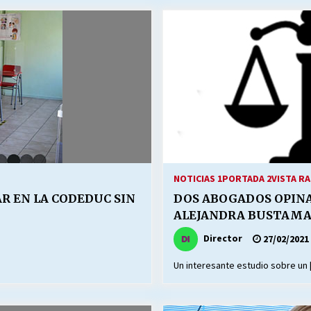
Escuela hospitalaria El Carmen de
Maipu.
25/06/2026
MUNICIPALIDADES, HONORARIOS,
DESPIDOS
28/05/2026
¿Asesores con doble sueldo?
18/04/2026
NOTICIAS 1
PORTADA 2
VISTA RA
AR EN LA CODEDUC SIN
DOS ABOGADOS OPINA
Director
27/02/2021
Un interesante estudio sobre un 