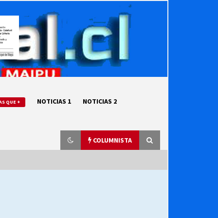
NOTICIAS 1
NOTICIAS 2
AS QUE +
COLUMNISTA
“ORGULLOSOS DE SER DC” SALUDA
EL CUMPLEAÑOS 69
27/07/2026