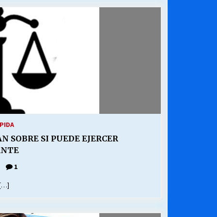
¿Qué habrían dicho?
23/06/2026
Releyendo la Rerum Novarum a 135
años. “La cuestión social hoy”.
16/05/2026
Chile y sus segmentos de la riqueza
06/04/2026
PIDA
N SOBRE SI PUEDE EJERCER
ALEJANDRA BUSTAMANTE
1
[…]