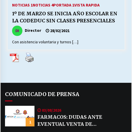
27/07/2026
NOTICIAS 1
NOTICIAS 4
PORTADA 1
VISTA RAPIDA
1º DE MARZO SE INICIA AÑO ESCOLAR EN
MUNICIPALIDAD, TRABAJADORES, CLIMA
LA CODEDUC SIN CLASES PRESENCIALES
LABORAL:
13/07/2026
Director
28/02/2021
Con asistencia voluntaria y turnos […]
Escuela hospitalaria El Carmen de Maipu.
25/06/2026
¿Qué habrían dicho?
23/06/2026
COMUNICADO DE PRENSA
VOLVER A SER ALTERNATIVA
16/06/2026
03/08/2026
FARMACOS: DUDAS ANTE
1
EVENTUAL VENTA DE
MUNICIPALIDADES, HONORARIOS, DESPIDOS
28/05/2026
MEDICAMENTOS POR MERCADO