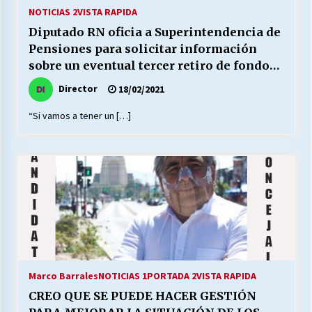
27/07/2026
NOTICIAS 2
VISTA RAPIDA
Diputado RN oficia a Superintendencia de
MUNICIPALIDAD, TRABAJADORES, CLIMA
Pensiones para solicitar información
LABORAL:
sobre un eventual tercer retiro de fondos
13/07/2026
de la AFP
Director
18/02/2021
Escuela hospitalaria El Carmen de Maipu.
“Si vamos a tener un […]
25/06/2026
¿Qué habrían dicho?
23/06/2026
VOLVER A SER ALTERNATIVA
16/06/2026
Marco Barrales
NOTICIAS 1
PORTADA 2
VISTA RAPIDA
MUNICIPALIDADES, HONORARIOS, DESPIDOS
CREO QUE SE PUEDE HACER GESTIÓN
28/05/2026