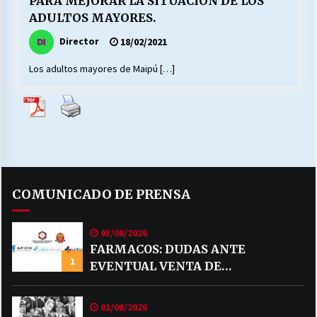
PARA MEJORAR LA SITUACIÓN DE LOS
ADULTOS MAYORES.
Director
18/02/2021
Releyendo la Rerum Novarum a 135 años. “La
cuestión social hoy”.
Los adultos mayores de Maipú […]
16/05/2026
S.O.S. a los ricos, Save Our Souls (Salvar
Nuestras Almas)
30/04/2026
¿Asesores con doble sueldo?
18/04/2026
COMUNICADO DE PRENSA
03/08/2026
Chile y sus segmentos de la riqueza
FARMACOS: DUDAS ANTE
06/04/2026
1
EVENTUAL VENTA DE
MEDICAMENTOS POR MERCADO
LIBRE
01/08/2026