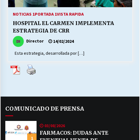
27/07/2026
NOTICIAS 1
PORTADA 1
VISTA RAPIDA
MUNICIPALIDAD, TRABAJADORES, CLIMA
HOSPITAL EL CARMEN IMPLEMENTA
LABORAL:
13/07/2026
ESTRATEGIA DE CRR
Director
14/02/2024
Escuela hospitalaria El Carmen de Maipu.
25/06/2026
Esta estrategia, desarrollada por […]
¿Qué habrían dicho?
23/06/2026
VOLVER A SER ALTERNATIVA
COMUNICADO DE PRENSA
16/06/2026
03/08/2026
MUNICIPALIDADES, HONORARIOS, DESPIDOS
FARMACOS: DUDAS ANTE
1
28/05/2026