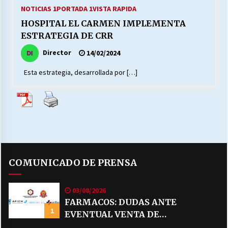
27/07/2026
NOTICIAS 1
PORTADA 1
VISTA RAPIDA
HOSPITAL EL CARMEN IMPLEMENTA
MUNICIPALIDAD, TRABAJADORES, CLIMA
ESTRATEGIA DE CRR
LABORAL:
13/07/2026
Director
14/02/2024
Esta estrategia, desarrollada por […]
Escuela hospitalaria El Carmen de Maipu.
25/06/2026
¿Qué habrían dicho?
23/06/2026
COMUNICADO DE PRENSA
VOLVER A SER ALTERNATIVA
16/06/2026
03/08/2026
FARMACOS: DUDAS ANTE
1
EVENTUAL VENTA DE
MUNICIPALIDADES, HONORARIOS, DESPIDOS
28/05/2026
MEDICAMENTOS POR MERCADO