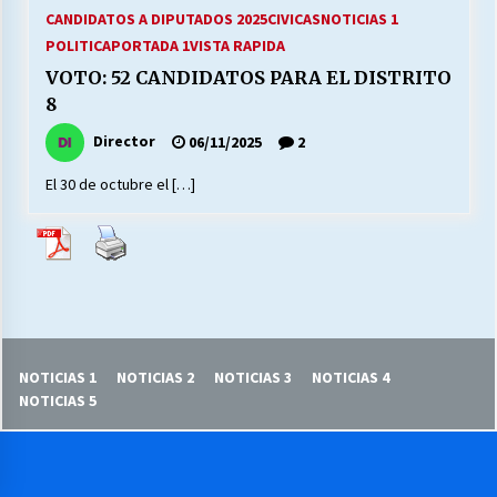
27/07/2026
CANDIDATOS A DIPUTADOS 2025
CIVICAS
NOTICIAS 1
POLITICA
PORTADA 1
VISTA RAPIDA
MUNICIPALIDAD, TRABAJADORES, CLIMA
VOTO: 52 CANDIDATOS PARA EL DISTRITO
LABORAL:
8
13/07/2026
Director
06/11/2025
2
Escuela hospitalaria El Carmen de Maipu.
El 30 de octubre el […]
25/06/2026
¿Qué habrían dicho?
23/06/2026
VOLVER A SER ALTERNATIVA
NOTICIAS 1
NOTICIAS 2
NOTICIAS 3
NOTICIAS 4
16/06/2026
NOTICIAS 5
MUNICIPALIDADES, HONORARIOS, DESPIDOS
28/05/2026