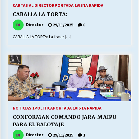
27/07/2026
CARTAS AL DIRECTOR
PORTADA 1
VISTA RAPIDA
CABALLA LA TORTA:
MUNICIPALIDAD, TRABAJADORES, CLIMA
LABORAL:
Director
29/11/2025
8
13/07/2026
CABALLA LA TORTA: La frase […]
Escuela hospitalaria El Carmen de Maipu.
25/06/2026
¿Qué habrían dicho?
23/06/2026
VOLVER A SER ALTERNATIVA
NOTICIAS 1
POLITICA
PORTADA 1
VISTA RAPIDA
16/06/2026
CONFORMAN COMANDO JARA-MAIPU
PARA EL BALOTAJE
MUNICIPALIDADES, HONORARIOS, DESPIDOS
Director
29/11/2025
1
28/05/2026