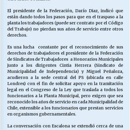
El presidente de la Federación, Darío Diaz, indicó que
están dando todos los pasos para que en el traspaso a la
Releyendo la Rerum Novarum a 135 años. “La
planta los trabajadores (puede ser contrato por el Código
cuestión social hoy”.
del Trabajo) no pierdan sus años de servicio entre otros
16/05/2026
derechos.
S.O.S. a los ricos, Save Our Souls (Salvar
Es una lucha
constante por el reconocimiento de sus
Nuestras Almas)
derechos de trabajadores el presidente de la Federación
30/04/2026
de Sindicatos de Trabajadores
a Honorarios Municipales
junto a los dirigentes Cintia Herrera (Sindicato de
¿Asesores con doble sueldo?
Municipalidad de Independencia) y Miguel Peñaloza,
18/04/2026
acudieron a la sede central del PS (ubicada en calle
Londres) con el fin de solicitar apoyo en la tramitación
legal en el Congreso de la Ley que traslada a todos los
funcionarios a la Planta Municipal, pero exigen que sea
Chile y sus segmentos de la riqueza
reconocido los años de servicio en cada Municipalidad de
06/04/2026
Chile, extensible a los funcionarios que prestan servicios
en organismos gubernamentales.
La conversación con Escalona se extendió cerca de una