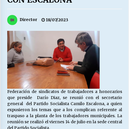
27/07/2026
MUNICIPALIDAD, TRABAJADORES, CLIMA
Director
18/07/2023
LABORAL:
13/07/2026
Escuela hospitalaria El Carmen de Maipu.
25/06/2026
¿Qué habrían dicho?
23/06/2026
Federación de sindicatos de trabajadores a honorarios
VOLVER A SER ALTERNATIVA
que preside
Darío Diaz, se reunió con el secretario
16/06/2026
general
del Partido Socialista Camilo Escalona, a quien
expusieron los temas que a los complican referente al
traspaso a la planta de los trabajadores municipales. La
MUNICIPALIDADES, HONORARIOS, DESPIDOS
reunión se realizó el viernes 14 de julio en la sede central
28/05/2026
del Partido Socialista.