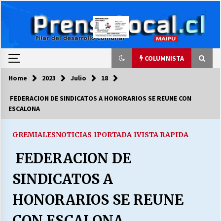
Skip
to
content
COLUMNISTA
Home
2023
Julio
18
COLUMNISTA
FEDERACION DE SINDICATOS A HONORARIOS SE REUNE CON
ESCALONA
Ya se ordenaron las cuentas de luz… ¿Y
cuándo van a bajar?
03/08/2026
GREMIALES
NOTICIAS 1
PORTADA 1
VISTA RAPIDA
FEDERACION DE
LA DC POR SIEMPRE.RECORDANDO 69 AÑOS DE
HISTORIA
SINDICATOS A
28/07/2026
HONORARIOS SE REUNE
“ORGULLOSOS DE SER DC” SALUDA EL
CUMPLEAÑOS 69
CON ESCALONA