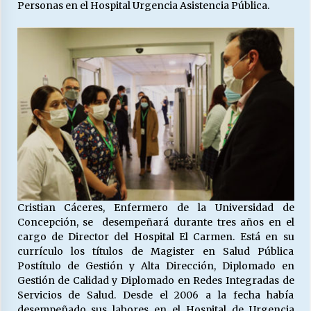
Personas en el Hospital Urgencia Asistencia Pública.
Releyendo la Rerum Novarum a 135 años. “La
cuestión social hoy”.
16/05/2026
S.O.S. a los ricos, Save Our Souls (Salvar
Nuestras Almas)
30/04/2026
¿Asesores con doble sueldo?
18/04/2026
Cristian Cáceres, Enfermero de la Universidad de
Concepción, se desempeñará durante tres años en el
Chile y sus segmentos de la riqueza
cargo de Director del Hospital El Carmen. Está en su
06/04/2026
currículo los títulos de Magister en Salud Pública
Postítulo de Gestión y Alta Dirección, Diplomado en
Gestión de Calidad y Diplomado en Redes Integradas de
Servicios de Salud. Desde el 2006 a la fecha había
desempeñado sus labores en el Hospital de Urgencia