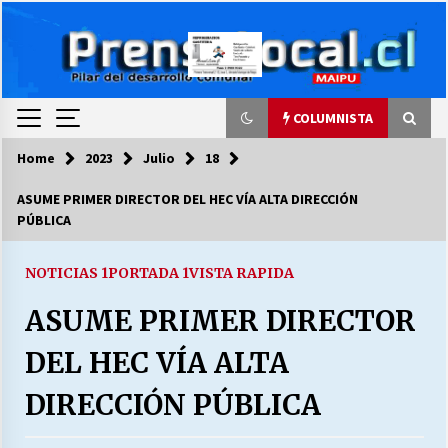
Skip
to
content
COLUMNISTA
Home
2023
Julio
18
COLUMNISTA
ASUME PRIMER DIRECTOR DEL HEC VÍA ALTA DIRECCIÓN
PÚBLICA
Ya se ordenaron las cuentas de luz… ¿Y
cuándo van a bajar?
03/08/2026
NOTICIAS 1
PORTADA 1
VISTA RAPIDA
ASUME PRIMER DIRECTOR
LA DC POR SIEMPRE.RECORDANDO 69 AÑOS DE
HISTORIA
DEL HEC VÍA ALTA
28/07/2026
DIRECCIÓN PÚBLICA
“ORGULLOSOS DE SER DC” SALUDA EL
CUMPLEAÑOS 69