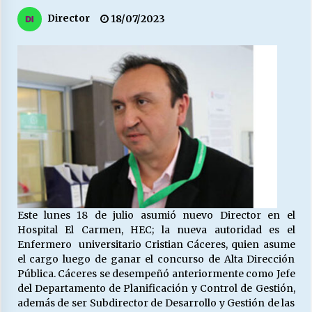
27/07/2026
Director
18/07/2023
MUNICIPALIDAD, TRABAJADORES, CLIMA
LABORAL:
13/07/2026
Escuela hospitalaria El Carmen de Maipu.
25/06/2026
¿Qué habrían dicho?
23/06/2026
Este lunes 18 de julio asumió nuevo Director en el
Hospital El Carmen, HEC; la nueva autoridad es el
VOLVER A SER ALTERNATIVA
Enfermero universitario Cristian Cáceres, quien asume
16/06/2026
el cargo luego de ganar el concurso de Alta Dirección
Pública. Cáceres se desempeñó anteriormente como Jefe
del Departamento de Planificación y Control de Gestión,
MUNICIPALIDADES, HONORARIOS, DESPIDOS
además de ser Subdirector de Desarrollo y Gestión de las
28/05/2026