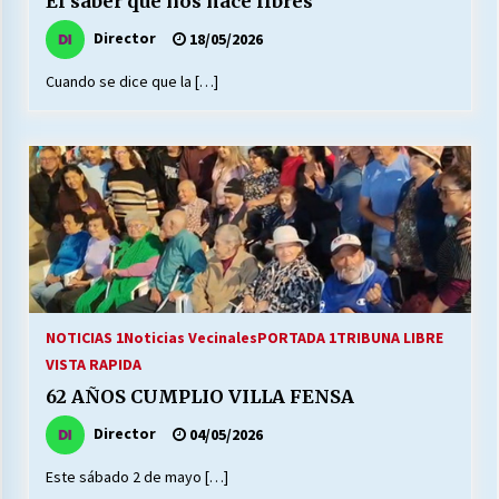
El saber que nos hace libres
Director
18/05/2026
Releyendo la Rerum Novarum a 135 años. “La
Cuando se dice que la […]
cuestión social hoy”.
16/05/2026
S.O.S. a los ricos, Save Our Souls (Salvar
Nuestras Almas)
30/04/2026
¿Asesores con doble sueldo?
18/04/2026
NOTICIAS 1
Noticias Vecinales
PORTADA 1
TRIBUNA LIBRE
VISTA RAPIDA
Chile y sus segmentos de la riqueza
62 AÑOS CUMPLIO VILLA FENSA
06/04/2026
Director
04/05/2026
Este sábado 2 de mayo […]