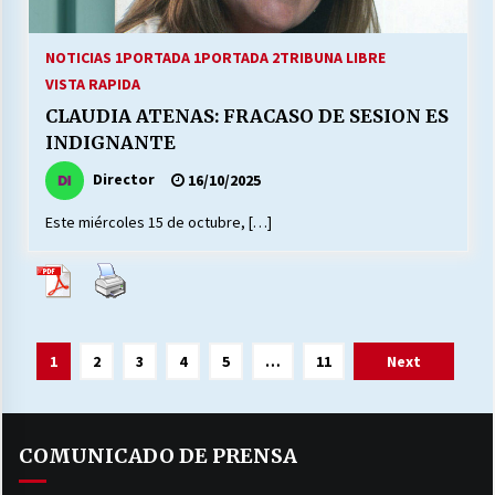
NOTICIAS 1
PORTADA 1
PORTADA 2
TRIBUNA LIBRE
VISTA RAPIDA
CLAUDIA ATENAS: FRACASO DE SESION ES
INDIGNANTE
Director
16/10/2025
Este miércoles 15 de octubre, […]
Paginación
1
2
3
4
5
…
11
Next
de
entradas
COMUNICADO DE PRENSA