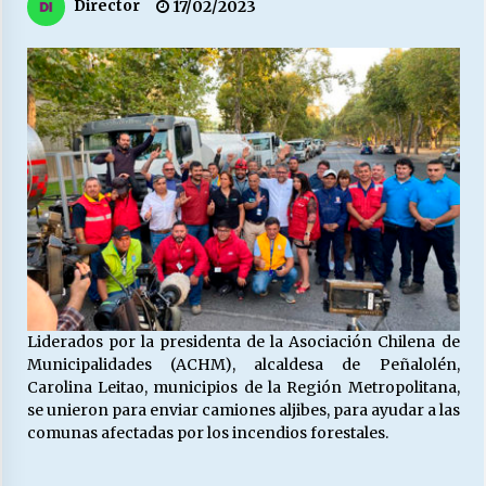
27/07/2026
Director
17/02/2023
MUNICIPALIDAD, TRABAJADORES, CLIMA
LABORAL:
13/07/2026
Escuela hospitalaria El Carmen de Maipu.
25/06/2026
¿Qué habrían dicho?
23/06/2026
Liderados por la presidenta de la Asociación Chilena de
VOLVER A SER ALTERNATIVA
Municipalidades (ACHM), alcaldesa de Peñalolén,
16/06/2026
Carolina Leitao, municipios de la Región Metropolitana,
se unieron para enviar camiones aljibes, para ayudar a las
comunas afectadas por los incendios forestales.
MUNICIPALIDADES, HONORARIOS, DESPIDOS
28/05/2026