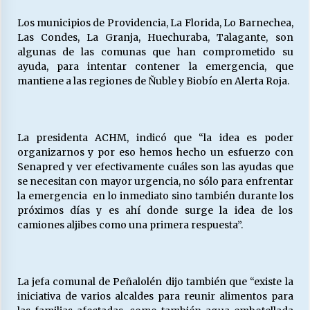
Los municipios de Providencia, La Florida, Lo Barnechea,
Las Condes, La Granja, Huechuraba, Talagante, son
Releyendo la Rerum Novarum a 135 años. “La
algunas de las comunas que han comprometido su
cuestión social hoy”.
ayuda, para intentar contener la emergencia, que
16/05/2026
mantiene a las regiones de Ñuble y Biobío en Alerta Roja.
S.O.S. a los ricos, Save Our Souls (Salvar
Nuestras Almas)
30/04/2026
La presidenta ACHM, indicó que “la idea es poder
organizarnos y por eso hemos hecho un esfuerzo con
Senapred y ver efectivamente cuáles son las ayudas que
¿Asesores con doble sueldo?
se necesitan con mayor urgencia, no sólo para enfrentar
18/04/2026
la emergencia en lo inmediato sino también durante los
próximos días y es ahí donde surge la idea de los
camiones aljibes como una primera respuesta”.
Chile y sus segmentos de la riqueza
06/04/2026
La jefa comunal de Peñalolén dijo también que “existe la
iniciativa de varios alcaldes para reunir alimentos para