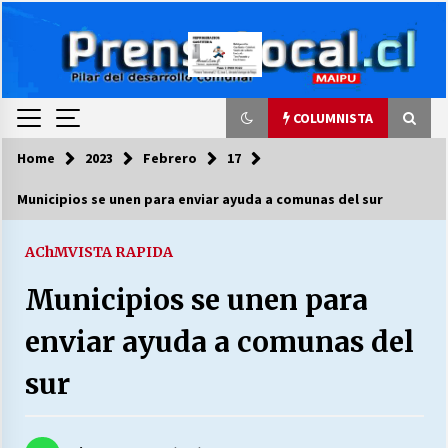
Skip
to
content
COLUMNISTA
Home
2023
Febrero
17
COLUMNISTA
Municipios se unen para enviar ayuda a comunas del sur
Ya se ordenaron las cuentas de luz… ¿Y
cuándo van a bajar?
AChM
VISTA RAPIDA
03/08/2026
Municipios se unen para
LA DC POR SIEMPRE.RECORDANDO 69 AÑOS DE
enviar ayuda a comunas del
HISTORIA
28/07/2026
sur
“ORGULLOSOS DE SER DC” SALUDA EL
CUMPLEAÑOS 69