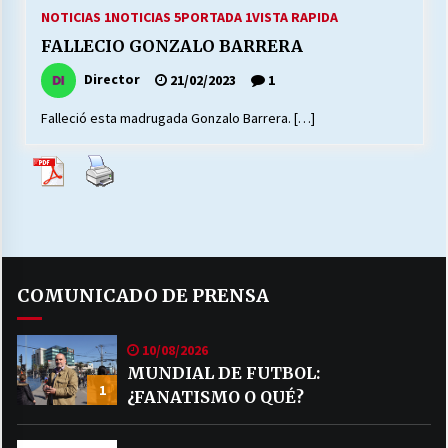
27/07/2026
NOTICIAS 1
NOTICIAS 5
PORTADA 1
VISTA RAPIDA
FALLECIO GONZALO BARRERA
MUNICIPALIDAD, TRABAJADORES, CLIMA
LABORAL:
Director
21/02/2023
1
13/07/2026
Falleció esta madrugada Gonzalo Barrera. […]
Escuela hospitalaria El Carmen de Maipu.
25/06/2026
¿Qué habrían dicho?
23/06/2026
COMUNICADO DE PRENSA
VOLVER A SER ALTERNATIVA
10/08/2026
16/06/2026
MUNDIAL DE FUTBOL:
1
¿FANATISMO O QUÉ?
MUNICIPALIDADES, HONORARIOS, DESPIDOS
28/05/2026