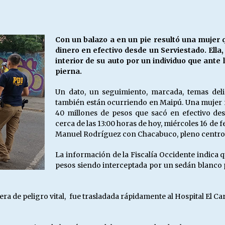
Escuela hospitalaria El Carmen de
Maipu.
25/06/2026
Con un balazo a en un pie resultó una mujer 
dinero en efectivo desde un Serviestado. Ella,
MUNICIPALIDADES, HONORARIOS,
interior de su auto por un individuo que ante 
DESPIDOS
pierna.
28/05/2026
Un dato, un seguimiento, marcada, temas del
también están ocurriendo en Maipú. Una mujer re
¿Asesores con doble sueldo?
40 millones de pesos que sacó en efectivo des
18/04/2026
cerca de las 13:00 horas de hoy, miércoles 16 de 
Manuel Rodríguez con Chacabuco, pleno centro
La información de la Fiscalía Occidente indica q
pesos siendo interceptada por un sedán blanco p
uera de peligro vital, fue trasladada rápidamente al Hospital El 