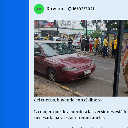
MUNICIPALIDAD, TRABAJADORES,
Director
16/02/2021
CLIMA LABORAL:
13/07/2026
VOLVER A SER ALTERNATIVA
16/06/2026
S.O.S. a los ricos, Save Our Souls
(Salvar Nuestras Almas)
30/04/2026
del cuerpo, huyendo con el dinero.
La mujer, que de acuerdo a las versiones está f
necesaria para estas circunstancias.