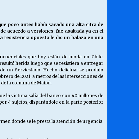
¿Qué habrían dicho?
23/06/2026
que poco antes había sacado una alta cifra de
 de acuerdo a versiones, fue asaltada ya en el
Releyendo la Rerum Novarum a 135
la resistencia opuesta le dio un balazo en una
años. “La cuestión social hoy”.
16/05/2026
incuenciales que hoy están de moda en Chile,
sultó herida luego que se resistiera a entregar
Chile y sus segmentos de la riqueza
de un Serviestado. Hecho delictual se produjo
06/04/2026
febrero de 2021, a metros de las intersecciones de
 de la comuna de Maipú.
ue la víctima salía del banco con 40 millones de
or 4 sujetos, disparándole en la parte posterior
Carmen donde se le presta la atención de urgencia