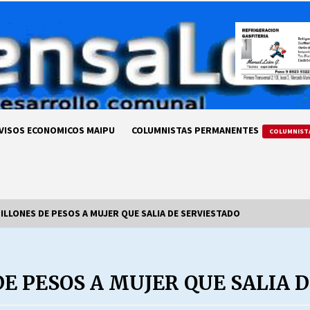
VISOS ECONOMICOS MAIPU
COLUMNISTAS PERMANENTES
COLUMNIST
ILLONES DE PESOS A MUJER QUE SALIA DE SERVIESTADO
LA DC POR SIEMPRE.RECORDANDO
69 AÑOS DE HISTORIA
E PESOS A MUJER QUE SALIA 
28/07/2026