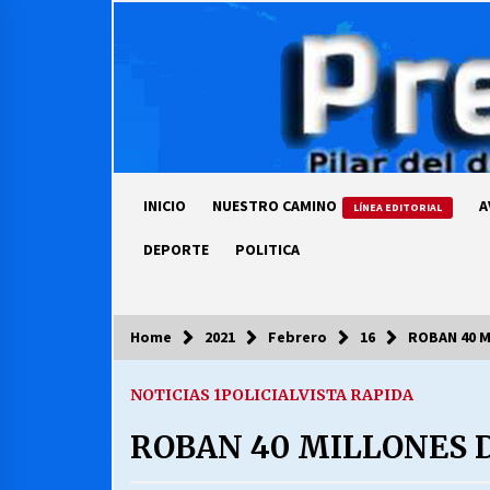
Skip
to
content
INICIO
NUESTRO CAMINO
A
LÍNEA EDITORIAL
DEPORTE
POLITICA
Home
2021
Febrero
16
ROBAN 40 M
COLUMNISTA
NOTICIAS 1
POLICIAL
VISTA RAPIDA
Ya se ordenaron las cuentas de
luz… ¿Y cuándo van a bajar?
ROBAN 40 MILLONES D
03/08/2026