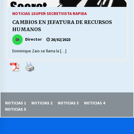
27/07/2026
NOTICIAS 1
SUPER SECRET
VISTA RAPIDA
MUNICIPALIDAD, TRABAJADORES, CLIMA
CAMBIOS EN JEFATURA DE RECURSOS
LABORAL:
13/07/2026
HUMANOS
Director
26/02/2023
Escuela hospitalaria El Carmen de Maipu.
25/06/2026
Dominique Zaio se llama la […]
¿Qué habrían dicho?
23/06/2026
VOLVER A SER ALTERNATIVA
NOTICIAS 1
NOTICIAS 2
NOTICIAS 3
NOTICIAS 4
16/06/2026
NOTICIAS 5
MUNICIPALIDADES, HONORARIOS, DESPIDOS
28/05/2026