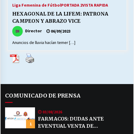
27/07/2026
Liga Femenina de Fútbol
PORTADA 2
VISTA RAPIDA
HEXAGONAL DE LA LIFEM: PATRONA
MUNICIPALIDAD, TRABAJADORES, CLIMA
CAMPEON Y ABRAZO VICE
LABORAL:
13/07/2026
Director
06/09/2023
Anuncios de lluvia hacían temer […]
Escuela hospitalaria El Carmen de Maipu.
25/06/2026
¿Qué habrían dicho?
23/06/2026
COMUNICADO DE PRENSA
VOLVER A SER ALTERNATIVA
16/06/2026
03/08/2026
FARMACOS: DUDAS ANTE
1
EVENTUAL VENTA DE
MUNICIPALIDADES, HONORARIOS, DESPIDOS
28/05/2026
MEDICAMENTOS POR MERCADO