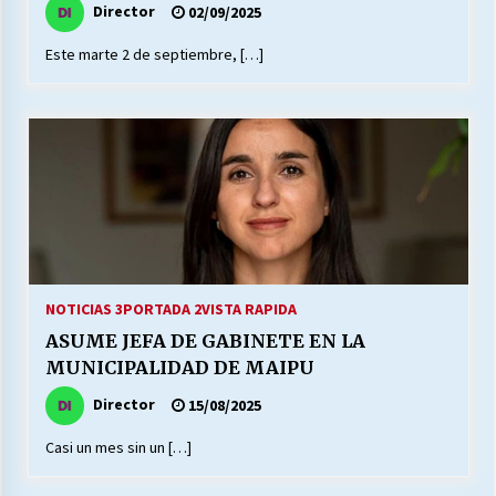
Director
02/09/2025
Este marte 2 de septiembre, […]
Releyendo la Rerum Novarum a 135 años. “La
cuestión social hoy”.
16/05/2026
S.O.S. a los ricos, Save Our Souls (Salvar
Nuestras Almas)
30/04/2026
¿Asesores con doble sueldo?
18/04/2026
NOTICIAS 3
PORTADA 2
VISTA RAPIDA
ASUME JEFA DE GABINETE EN LA
MUNICIPALIDAD DE MAIPU
Chile y sus segmentos de la riqueza
06/04/2026
Director
15/08/2025
Casi un mes sin un […]