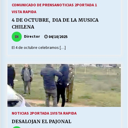
27/07/2026
COMUNICADO DE PRENSA
NOTICIAS 2
PORTADA 1
VISTA RAPIDA
MUNICIPALIDAD, TRABAJADORES, CLIMA
4 DE OCTUBRE, DIA DE LA MUSICA
LABORAL:
CHILENA
13/07/2026
Director
04/10/2025
Escuela hospitalaria El Carmen de Maipu.
El 4 de octubre celebramos […]
25/06/2026
¿Qué habrían dicho?
23/06/2026
VOLVER A SER ALTERNATIVA
16/06/2026
NOTICIAS 2
PORTADA 1
VISTA RAPIDA
MUNICIPALIDADES, HONORARIOS, DESPIDOS
DESALOJAN EL PAJONAL
28/05/2026