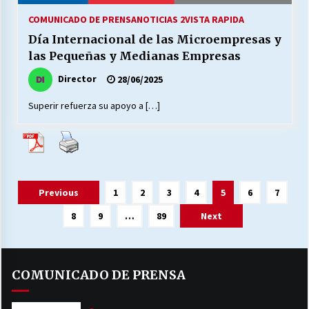
COMUNICADO DE PRENSA
NOTICIAS 2
VISTA RAPIDA
Día Internacional de las Microempresas y
las Pequeñas y Medianas Empresas
Director
28/06/2025
Superir refuerza su apoyo a […]
Paginación
Previous
1
2
3
4
5
6
7
de
8
9
…
89
Next
entradas
COMUNICADO DE PRENSA