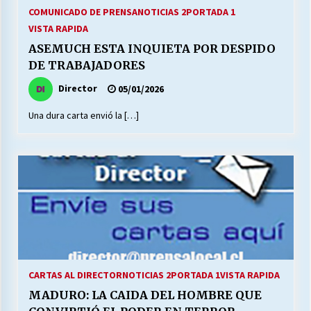
27/07/2026
COMUNICADO DE PRENSA
NOTICIAS 2
PORTADA 1
VISTA RAPIDA
MUNICIPALIDAD, TRABAJADORES, CLIMA
ASEMUCH ESTA INQUIETA POR DESPIDO
LABORAL:
DE TRABAJADORES
13/07/2026
Director
05/01/2026
Escuela hospitalaria El Carmen de Maipu.
Una dura carta envió la […]
25/06/2026
¿Qué habrían dicho?
23/06/2026
VOLVER A SER ALTERNATIVA
16/06/2026
CARTAS AL DIRECTOR
NOTICIAS 2
PORTADA 1
VISTA RAPIDA
MUNICIPALIDADES, HONORARIOS, DESPIDOS
MADURO: LA CAIDA DEL HOMBRE QUE
28/05/2026