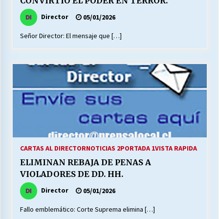
CONVIRTIÓ EL PODER EN TERROR.
Director
05/01/2026
Releyendo la Rerum Novarum a 135 años. “La
Señor Director: El mensaje que […]
cuestión social hoy”.
16/05/2026
S.O.S. a los ricos, Save Our Souls (Salvar
Nuestras Almas)
30/04/2026
¿Asesores con doble sueldo?
18/04/2026
CARTAS AL DIRECTOR
NOTICIAS 2
PORTADA 1
VISTA RAPIDA
ELIMINAN REBAJA DE PENAS A
Chile y sus segmentos de la riqueza
VIOLADORES DE DD. HH.
06/04/2026
Director
05/01/2026
Fallo emblemático: Corte Suprema elimina […]