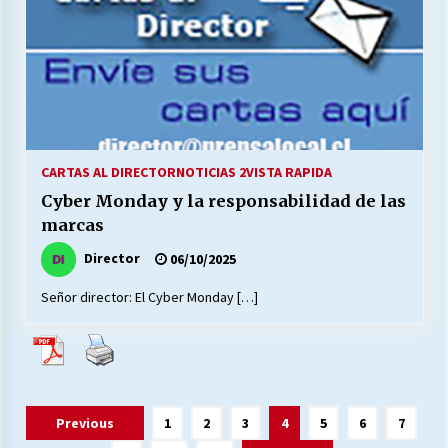
CARTAS AL DIRECTOR
NOTICIAS 2
VISTA RAPIDA
Cyber Monday y la responsabilidad de las
marcas
Director
06/10/2025
Señor director: El Cyber Monday […]
Paginación
Previous
1
2
3
4
5
6
7