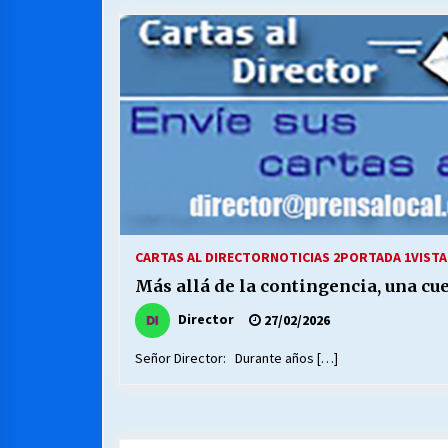
MUNICIPALIDAD, TRABAJADORES,
CLIMA LABORAL:
13/07/2026
VOLVER A SER ALTERNATIVA
16/06/2026
S.O.S. a los ricos, Save Our Souls
(Salvar Nuestras Almas)
CARTAS AL DIRECTOR
NOTICIAS 2
PORTADA 1
VISTA
30/04/2026
Más allá de la contingencia, una cue
Director
27/02/2026
Señor Director: Durante años […]