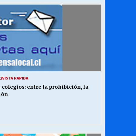
¿Qué habrían dicho?
23/06/2026
Releyendo la Rerum Novarum a 135
años. “La cuestión social hoy”.
16/05/2026
Chile y sus segmentos de la riqueza
06/04/2026
2
VISTA RAPIDA
 colegios: entre la prohibición, la
ión