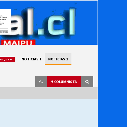
NOTICIAS 1
NOTICIAS 2
AS QUE +
COLUMNISTA
“ORGULLOSOS DE SER DC” SALUDA
EL CUMPLEAÑOS 69
27/07/2026