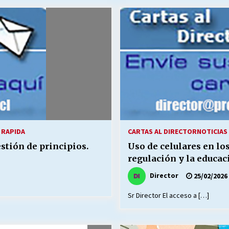
Escuela hospitalaria El Carmen de
Maipu.
25/06/2026
MUNICIPALIDADES, HONORARIOS,
DESPIDOS
28/05/2026
¿Asesores con doble sueldo?
18/04/2026
 RAPIDA
CARTAS AL DIRECTOR
NOTICIAS 
stión de principios.
Uso de celulares en los
regulación y la educac
Director
25/02/2026
Sr Director El acceso a […]