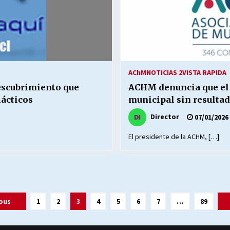
AChM
NOTICIAS 2
VISTA RAPIDA
escubrimiento que
ACHM denuncia que el 
lácticos
municipal sin resultad
Director
07/01/2026
El presidente de la ACHM, […]
ous
1
2
3
4
5
6
7
…
89